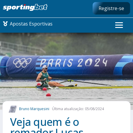
Registre-se
Apostas Esportivas
CONMEBOL LIBERTADORES
FUTEBOL NACIONAL
FUTEBOL INTERNACIONAL
COMO APOSTAR
Bruno Marquesini
Última atualização: 05/08/2024
MAIS ESPORTES
Veja quem é o
remador Lucas