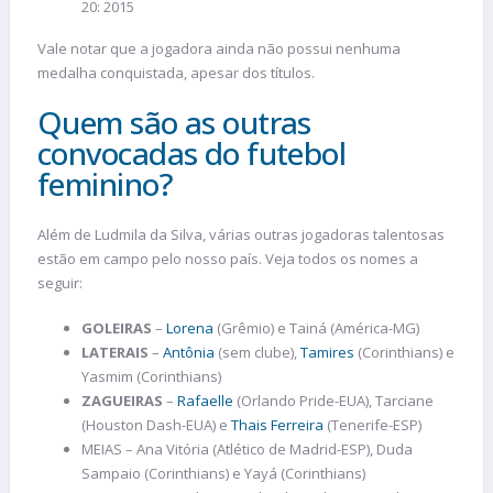
20: 2015
Vale notar que a jogadora ainda não possui nenhuma
medalha conquistada, apesar dos títulos.
Quem são as outras
convocadas do futebol
feminino?
Além de Ludmila da Silva, várias outras jogadoras talentosas
estão em campo pelo nosso país. Veja todos os nomes a
seguir:
GOLEIRAS
–
Lorena
(Grêmio) e Tainá (América-MG)
LATERAIS
–
Antônia
(sem clube),
Tamires
(Corinthians) e
Yasmim (Corinthians)
ZAGUEIRAS
–
Rafaelle
(Orlando Pride-EUA), Tarciane
(Houston Dash-EUA) e
Thais Ferreira
(Tenerife-ESP)
MEIAS – Ana Vitória (Atlético de Madrid-ESP), Duda
Sampaio (Corinthians) e Yayá (Corinthians)