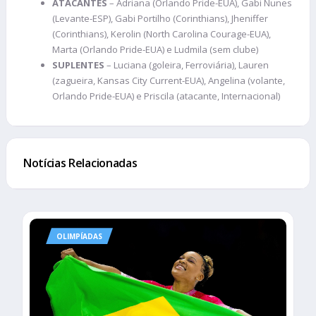
ATACANTES
– Adriana (Orlando Pride-EUA), Gabi Nunes
(Levante-ESP), Gabi Portilho (Corinthians), Jheniffer
(Corinthians), Kerolin (North Carolina Courage-EUA),
Marta (Orlando Pride-EUA) e Ludmila (sem clube)
SUPLENTES
– Luciana (goleira, Ferroviária), Lauren
(zagueira, Kansas City Current-EUA), Angelina (volante,
Orlando Pride-EUA) e Priscila (atacante, Internacional)
Notícias Relacionadas
OLIMPÍADAS