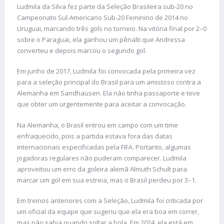
Ludmila da Silva fez parte da Seleção Brasileira sub-20 no
Campeonato Sul-Americano Sub-20 Feminino de 2014 no
Uruguai, marcando três gols no torneio. Na vitória final por 2–0
sobre o Paraguai, ela ganhou um pênalti que Andressa
converteu e depois marcou o segundo gol.
Em junho de 2017, Ludmila foi convocada pela primeira vez
para a seleção principal do Brasil para um amistoso contra a
Alemanha em Sandhausen. Ela não tinha passaporte e teve
que obter um urgentemente para aceitar a convocação.
Na Alemanha, o Brasil entrou em campo com um time
enfraquecido, pois a partida estava fora das datas
internacionais especificadas pela FIFA. Portanto, algumas
jogadoras regulares não puderam comparecer. Ludmila
aproveitou um erro da goleira alemã Almuth Schult para
marcar um gol em sua estreia, mas o Brasil perdeu por 3–1.
Em treinos anteriores com a Seleção, Ludmila foi criticada por
um oficial da equipe que sugeriu que ela era boa em correr,
mas não sabia quando soltar a bola. Em 2024, ela está em