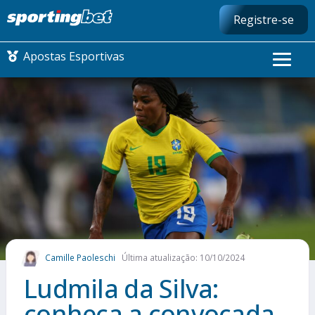
Registre-se
Apostas Esportivas
CONMEBOL LIBERTADORES
FUTEBOL NACIONAL
FUTEBOL INTERNACIONAL
COMO APOSTAR
Camille Paoleschi
Última atualização: 10/10/2024
MAIS ESPORTES
Ludmila da Silva:
conheça a convocada