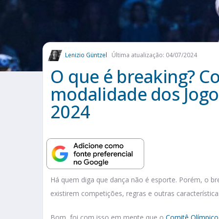
Lenizio Güntzel
Última atualização: 04/07/2024
O que é breaking? C
modalidade dos Jogo
2024
Há quem diga que dança não é esporte. Porém, o bre
existirem competições, regras e outras característica
Bom, foi com isso em mente que o
Comitê Olímpico 