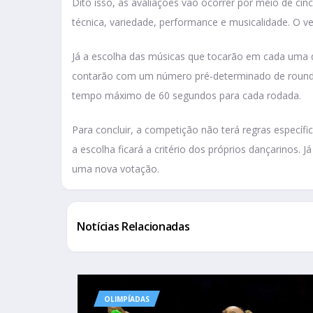
Dito isso, as avaliações vão ocorrer por meio de cinco
técnica, variedade, performance e musicalidade. O 
Já a escolha das músicas que tocarão em cada uma d
contarão com um número pré-determinado de rounds
tempo máximo de 60 segundos para cada rodada.
Para concluir, a competição não terá regras específ
a escolha ficará a critério dos próprios dançarinos.
uma nova votação.
Notícias Relacionadas
OLIMPÍADAS