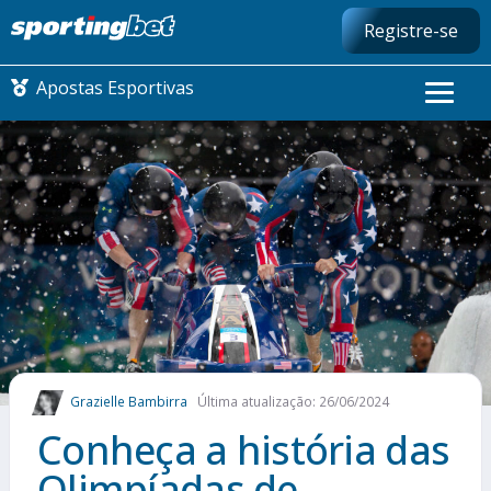
Registre-se
Apostas Esportivas
CONMEBOL LIBERTADORES
FUTEBOL NACIONAL
FUTEBOL INTERNACIONAL
COMO APOSTAR
Grazielle Bambirra
Última atualização: 26/06/2024
MAIS ESPORTES
Conheça a história das
Olimpíadas de