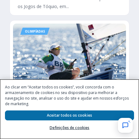
os Jogos de Tóquio, em...
OLIMPÍADAS
Ao clicar em “Aceitar todos os cookies”, você concorda com o
armazenamento de cookies no seu dispositivo para melhorar a
navegação no site, analisar o uso do site e ajudar em nossos esforços
de marketing.
Veja quem é a velejadora Gabriella Kidd
Bruno Marquesini
Última atualização: 09/08/2024
Aceitar todos os cookies
Definições de cookies
O Brasil é um país bastante tradicional no mundo
da vela. Logo, não é uma surpresa que tenhamos