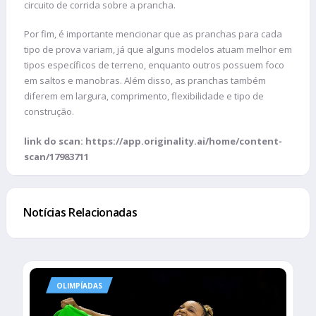
circuito de corrida sobre a prancha.
Por fim, é importante mencionar que as pranchas para cada
tipo de prova variam, já que alguns modelos atuam melhor em
tipos específicos de terreno, enquanto outros possuem foco
em saltos e manobras. Além disso, as pranchas também
diferem em largura, comprimento, flexibilidade e tipo de
construção.
link do scan: https://app.originality.ai/home/content-
scan/17983711
Notícias Relacionadas
OLIMPÍADAS