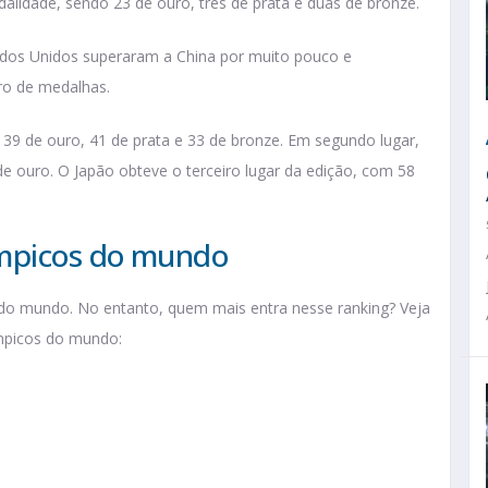
lidade, sendo 23 de ouro, três de prata e duas de bronze.
ados Unidos superaram a China por muito pouco e
ro de medalhas.
9 de ouro, 41 de prata e 33 de bronze. Em segundo lugar,
e ouro. O Japão obteve o terceiro lugar da edição, com 58
ímpicos do mundo
 do mundo. No entanto, quem mais entra nesse ranking? Veja
ímpicos do mundo: