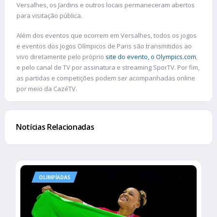
Versalhes, os Jardins e outros locais permaneceram abertos
para visitação pública.
Além dos eventos que ocorrem em Versalhes, todos os jogos
e eventos dos Jogos Olímpicos de Paris são transmitidos ao
vivo diretamente pelo próprio
site do evento, o Olympics.com
,
e pelo canal de TV por assinatura e streaming SporTV. Por fim,
as partidas e competições podem ser acompanhadas online
por meio da CazéTV.
Notícias Relacionadas
OLIMPÍADAS