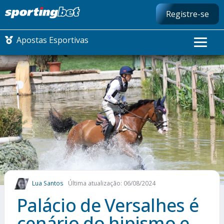
Registre-se
Apostas Esportivas
CONMEBOL LIBERTADORES
FUTEBOL NACIONAL
FUTEBOL INTERNACIONAL
COMO APOSTAR
Lua Santos
Última atualização: 06/08/2024
MAIS ESPORTES
Palácio de Versalhes é
cenário do hipismo e