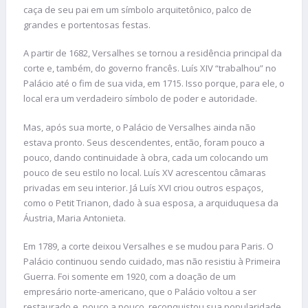
caça de seu pai em um símbolo arquitetônico, palco de
grandes e portentosas festas.
A partir de 1682, Versalhes se tornou a residência principal da
corte e, também, do governo francês. Luís XIV “trabalhou” no
Palácio até o fim de sua vida, em 1715. Isso porque, para ele, o
local era um verdadeiro símbolo de poder e autoridade.
Mas, após sua morte, o Palácio de Versalhes ainda não
estava pronto. Seus descendentes, então, foram pouco a
pouco, dando continuidade à obra, cada um colocando um
pouco de seu estilo no local. Luís XV acrescentou câmaras
privadas em seu interior. Já Luís XVI criou outros espaços,
como o Petit Trianon, dado à sua esposa, a arquiduquesa da
Áustria, Maria Antonieta.
Em 1789, a corte deixou Versalhes e se mudou para Paris. O
Palácio continuou sendo cuidado, mas não resistiu à Primeira
Guerra. Foi somente em 1920, com a doação de um
empresário norte-americano, que o Palácio voltou a ser
restaurado e, pouco a pouco, reconquistou sua popularidade.