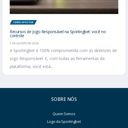
COMO APOSTAR
Recursos de Jogo Responsável na Sportingbet: você no
controle
5 DE AGOSTO DE 2026
A Sportingbet é 100% comprometida com as diretrizes de
Jogo Responsável. E, com todas as ferramentas da
plataforma, você está...
SOBRE NÓS
Quem Somos
Logo da Sportingbet