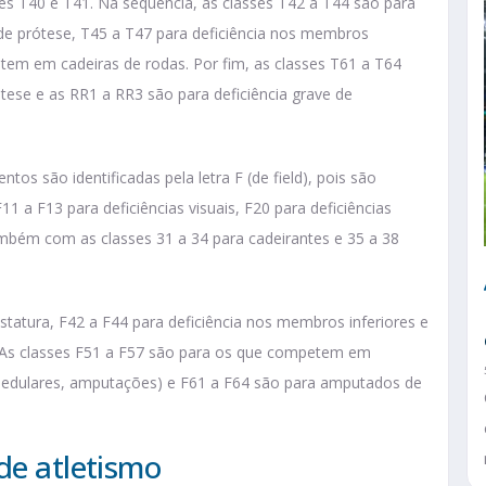
es T40 e T41. Na sequência, as classes T42 a T44 são para
 de prótese, T45 a T47 para deficiência nos membros
tem em cadeiras de rodas. Por fim, as classes T61 a T64
ese e as RR1 a RR3 são para deficiência grave de
os são identificadas pela letra F (de field), pois são
 a F13 para deficiências visuais, F20 para deficiências
também com as classes 31 a 34 para cadeirantes e 35 a 38
statura, F42 a F44 para deficiência nos membros inferiores e
. As classes F51 a F57 são para os que competem em
s medulares, amputações) e F61 a F64 são para amputados de
de atletismo