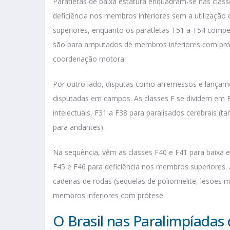
Paratletas de baixa estatura enquadram-se nas class
deficiência nos membros inferiores sem a utilização
superiores, enquanto os paratletas T51 a T54 compe
são para amputados de membros inferiores com prót
coordenação motora.
Por outro lado, disputas como arremessos e lançament
disputadas em campos. As classes F se dividem em F11
intelectuais, F31 a F38 para paralisados cerebrais (
para andantes).
Na sequência, vêm as classes F40 e F41 para baixa e
F45 e F46 para deficiência nos membros superiores
cadeiras de rodas (sequelas de poliomielite, lesõe
membros inferiores com prótese.
O Brasil nas Paralimpíadas 