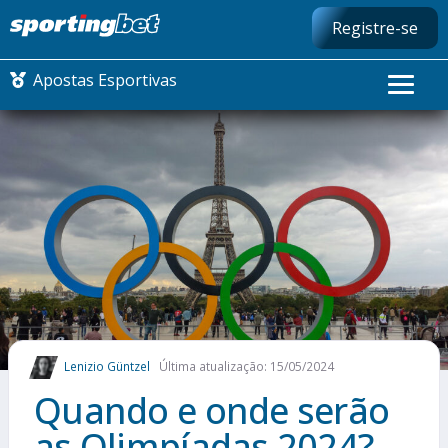
Registre-se
Apostas Esportivas
CONMEBOL LIBERTADORES
FUTEBOL NACIONAL
FUTEBOL INTERNACIONAL
COMO APOSTAR
Lenizio Güntzel
Última atualização: 15/05/2024
MAIS ESPORTES
Quando e onde serão
as Olimpíadas 2024?