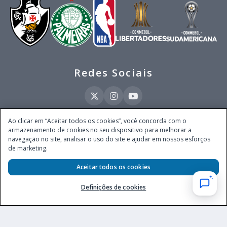
Redes Sociais
Ao clicar em “Aceitar todos os cookies”, você concorda com o
armazenamento de cookies no seu dispositivo para melhorar a
Este site é operado pela Ventmear Brasil LTDA (CNPJ 52.868.380/0001-84), com
navegação no site, analisar o uso do site e ajudar em nossos esforços
endereço na Avenida Brigadeiro Faria Lima, nº 4.055, 3º andar, Itaim Bibi, no
de marketing.
Município de São Paulo, Estado de São Paulo, CEP 04538-133, Brasil - empresa
autorizada a operar apostas de quota fixa em todo território nacional pela
Aceitar todos os cookies
Secretaria de Prêmios e Apostas do Ministério da Fazenda, conforme Portaria nº
247, de 07.02.2025, publicada no DOU em 11.2.2025.
Definições de cookies