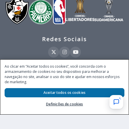
Redes Sociais
Ao clicar em “Aceitar todos os cookies”, você concorda com o
armazenamento de cookies no seu dispositivo para melhorar a
Este site é operado pela Ventmear Brasil LTDA (CNPJ 52.868.380/0001-84), com
navegação no site, analisar o uso do site e ajudar em nossos esforços
endereço na Avenida Brigadeiro Faria Lima, nº 4.055, 3º andar, Itaim Bibi, no
de marketing.
Município de São Paulo, Estado de São Paulo, CEP 04538-133, Brasil - empresa
autorizada a operar apostas de quota fixa em todo território nacional pela
Secretaria de Prêmios e Apostas do Ministério da Fazenda, conforme Portaria nº
Aceitar todos os cookies
247, de 07.02.2025, publicada no DOU em 11.2.2025.
Definições de cookies