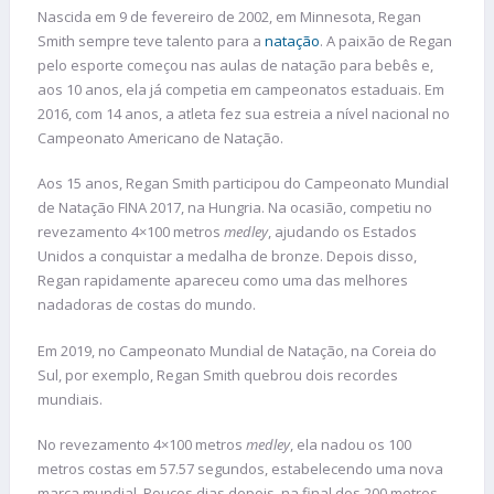
Nascida em 9 de fevereiro de 2002, em Minnesota, Regan
Smith sempre teve talento para a
natação
. A paixão de Regan
pelo esporte começou nas aulas de natação para bebês e,
aos 10 anos, ela já competia em campeonatos estaduais. Em
2016, com 14 anos, a atleta fez sua estreia a nível nacional no
Campeonato Americano de Natação.
Aos 15 anos, Regan Smith participou do Campeonato Mundial
de Natação FINA 2017, na Hungria. Na ocasião, competiu no
revezamento 4×100 metros
medley
, ajudando os Estados
Unidos a conquistar a medalha de bronze. Depois disso,
Regan rapidamente apareceu como uma das melhores
nadadoras de costas do mundo.
Em 2019, no Campeonato Mundial de Natação, na Coreia do
Sul, por exemplo, Regan Smith quebrou dois recordes
mundiais.
No revezamento 4×100 metros
medley
, ela nadou os 100
metros costas em 57.57 segundos, estabelecendo uma nova
marca mundial. Poucos dias depois, na final dos 200 metros