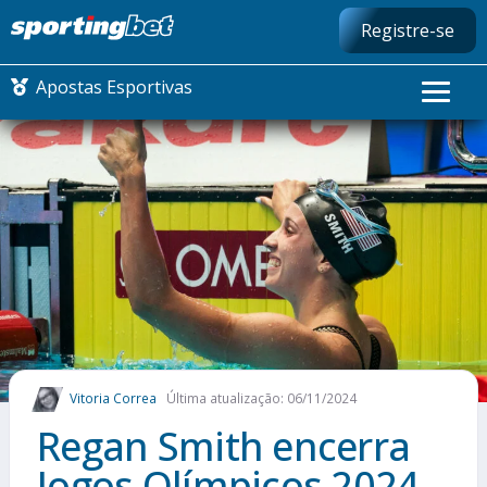
Registre-se
Apostas Esportivas
CONMEBOL LIBERTADORES
FUTEBOL NACIONAL
FUTEBOL INTERNACIONAL
COMO APOSTAR
Vitoria Correa
Última atualização: 06/11/2024
MAIS ESPORTES
Regan Smith encerra
Jogos Olímpicos 2024