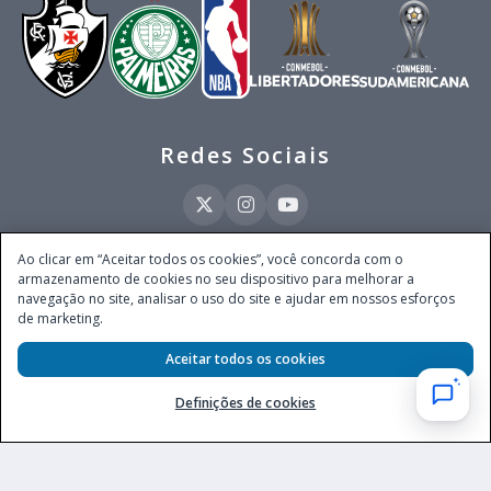
Redes Sociais
Ao clicar em “Aceitar todos os cookies”, você concorda com o
armazenamento de cookies no seu dispositivo para melhorar a
Este site é operado pela Ventmear Brasil LTDA (CNPJ 52.868.380/0001-84), com
navegação no site, analisar o uso do site e ajudar em nossos esforços
endereço na Avenida Brigadeiro Faria Lima, nº 4.055, 3º andar, Itaim Bibi, no
de marketing.
Município de São Paulo, Estado de São Paulo, CEP 04538-133, Brasil - empresa
autorizada a operar apostas de quota fixa em todo território nacional pela
Secretaria de Prêmios e Apostas do Ministério da Fazenda, conforme Portaria nº
Aceitar todos os cookies
247, de 07.02.2025, publicada no DOU em 11.2.2025.
Definições de cookies