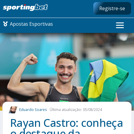
Registre-se
Apostas Esportivas
CONMEBOL LIBERTADORES
FUTEBOL NACIONAL
FUTEBOL INTERNACIONAL
COMO APOSTAR
Eduardo Soares
Última atualização: 05/08/2024
MAIS ESPORTES
Rayan Castro: conheça
o destaque da