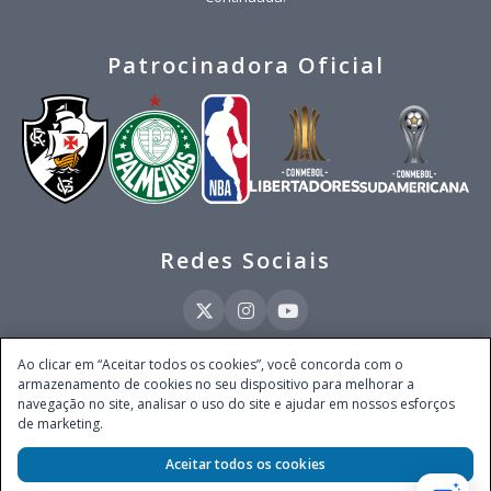
Patrocinadora Oficial
Redes Sociais
Ao clicar em “Aceitar todos os cookies”, você concorda com o
armazenamento de cookies no seu dispositivo para melhorar a
Este site é operado pela Ventmear Brasil LTDA (CNPJ 52.868.380/0001-84), com
navegação no site, analisar o uso do site e ajudar em nossos esforços
endereço na Avenida Brigadeiro Faria Lima, nº 4.055, 3º andar, Itaim Bibi, no
de marketing.
Município de São Paulo, Estado de São Paulo, CEP 04538-133, Brasil - empresa
autorizada a operar apostas de quota fixa em todo território nacional pela
Aceitar todos os cookies
Secretaria de Prêmios e Apostas do Ministério da Fazenda, conforme Portaria nº
247, de 07.02.2025, publicada no DOU em 11.2.2025.