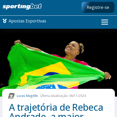
Registre-se
Apostas Esportivas
CONMEBOL LIBERTADORES
FUTEBOL NACIONAL
FUTEBOL INTERNACIONAL
COMO APOSTAR
Lucas Magelle
Última atualização: 06/11/2024
MAIS ESPORTES
A trajetória de Rebeca
Andrade, a maior