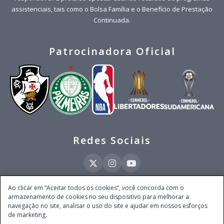
assistenciais, tais como o Bolsa Família e o Benefício de Prestação
Continuada.
Patrocinadora Oficial
Redes Sociais
Ao clicar em “Aceitar todos os cookies”, você concorda com o
armazenamento de cookies no seu dispositivo para melhorar a
Este site é operado pela Ventmear Brasil LTDA (CNPJ 52.868.380/0001-84), com
navegação no site, analisar o uso do site e ajudar em nossos esforços
endereço na Avenida Brigadeiro Faria Lima, nº 4.055, 3º andar, Itaim Bibi, no
de marketing.
Município de São Paulo, Estado de São Paulo, CEP 04538-133, Brasil - empresa
autorizada a operar apostas de quota fixa em todo território nacional pela