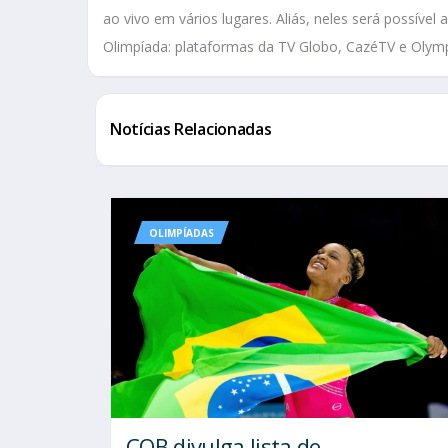
ao vivo em vários lugares. Aliás, neles será possív
Olimpíada: plataformas da TV Globo, CazéTV e Olym
Notícias Relacionadas
OLIMPÍADAS
COB divulga lista de