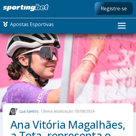
Registre-se
Apostas Esportivas
CONMEBOL LIBERTADORES
FUTEBOL NACIONAL
FUTEBOL INTERNACIONAL
COMO APOSTAR
Lua Santos
Última atualização: 05/08/2024
MAIS ESPORTES
Ana Vitória Magalhães,
a Tota, representa o