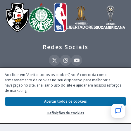
Redes Sociais
Ao clicar em “Aceitar todos os cookies”, você concorda com o
armazenamento de cookies no seu dispositivo para melhorar a
Este site é operado pela Ventmear Brasil LTDA (CNPJ 52.868.380/0001-84), com
navegação no site, analisar o uso do site e ajudar em nossos esforços
endereço na Avenida Brigadeiro Faria Lima, nº 4.055, 3º andar, Itaim Bibi, no
de marketing.
Município de São Paulo, Estado de São Paulo, CEP 04538-133, Brasil - empresa
autorizada a operar apostas de quota fixa em todo território nacional pela
Aceitar todos os cookies
Secretaria de Prêmios e Apostas do Ministério da Fazenda, conforme Portaria nº
247, de 07.02.2025, publicada no DOU em 11.2.2025.
Definições de cookies