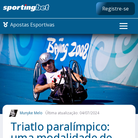
Registre-se
Apostas Esportivas
CONMEBOL LIBERTADORES
FUTEBOL NACIONAL
FUTEBOL INTERNACIONAL
COMO APOSTAR
Munyke Melo
Última atualização: 04/07/2024
MAIS ESPORTES
Triatlo paralímpico:
uma modalidade de