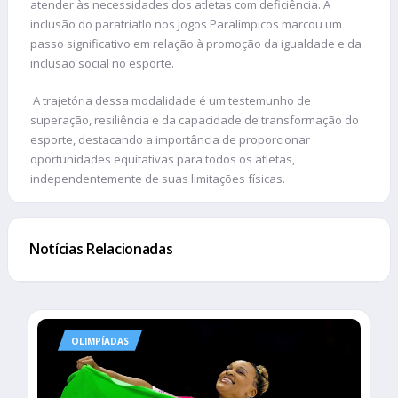
atender às necessidades dos atletas com deficiência. A
inclusão do paratriatlo nos Jogos Paralímpicos marcou um
passo significativo em relação à promoção da igualdade e da
inclusão social no esporte.
A trajetória dessa modalidade é um testemunho de
superação, resiliência e da capacidade de transformação do
esporte, destacando a importância de proporcionar
oportunidades equitativas para todos os atletas,
independentemente de suas limitações físicas.
Notícias Relacionadas
OLIMPÍADAS