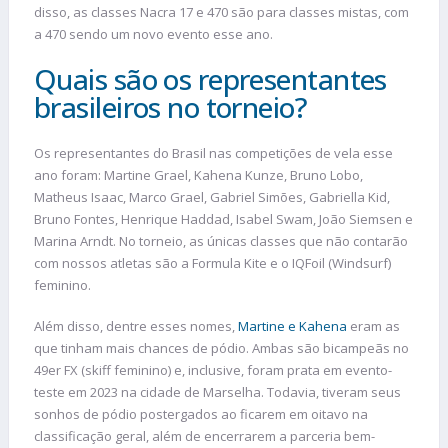
disso, as classes Nacra 17 e 470 são para classes mistas, com
a 470 sendo um novo evento esse ano.
Quais são os representantes
brasileiros no torneio?
Os representantes do Brasil nas competições de vela esse
ano foram: Martine Grael, Kahena Kunze, Bruno Lobo,
Matheus Isaac, Marco Grael, Gabriel Simões, Gabriella Kid,
Bruno Fontes, Henrique Haddad, Isabel Swam, João Siemsen e
Marina Arndt. No torneio, as únicas classes que não contarão
com nossos atletas são a Formula Kite e o IQFoil (Windsurf)
feminino.
Além disso, dentre esses nomes,
Martine e Kahena
eram as
que tinham mais chances de pódio. Ambas são bicampeãs no
49er FX (skiff feminino) e, inclusive, foram prata em evento-
teste em 2023 na cidade de Marselha. Todavia, tiveram seus
sonhos de pódio postergados ao ficarem em oitavo na
classificação geral, além de encerrarem a parceria bem-