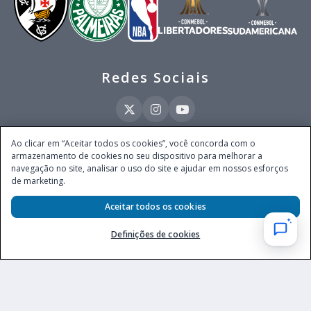
Redes Sociais
Ao clicar em “Aceitar todos os cookies”, você concorda com o
armazenamento de cookies no seu dispositivo para melhorar a
Este site é operado pela Ventmear Brasil LTDA (CNPJ 52.868.380/0001-84), com
navegação no site, analisar o uso do site e ajudar em nossos esforços
endereço na Avenida Brigadeiro Faria Lima, nº 4.055, 3º andar, Itaim Bibi, no
de marketing.
Município de São Paulo, Estado de São Paulo, CEP 04538-133, Brasil - empresa
autorizada a operar apostas de quota fixa em todo território nacional pela
Aceitar todos os cookies
Secretaria de Prêmios e Apostas do Ministério da Fazenda, conforme Portaria nº
247, de 07.02.2025, publicada no DOU em 11.2.2025.
Definições de cookies