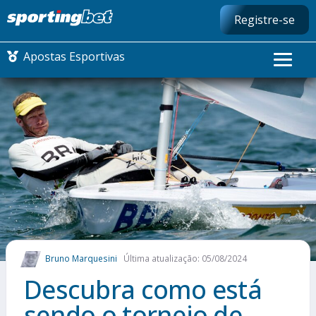
Registre-se
Apostas Esportivas
CONMEBOL LIBERTADORES
FUTEBOL NACIONAL
FUTEBOL INTERNACIONAL
COMO APOSTAR
Bruno Marquesini
Última atualização: 05/08/2024
MAIS ESPORTES
Descubra como está
sendo o torneio de