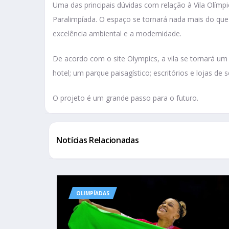
Uma das principais dúvidas com relação à Vila Olímp
Paralimpíada. O espaço se tornará nada mais do qu
excelência ambiental e a modernidade.
De acordo com o site Olympics, a vila se tornará um
hotel; um parque paisagístico; escritórios e lojas de 
O projeto é um grande passo para o futuro.
Notícias Relacionadas
OLIMPÍADAS