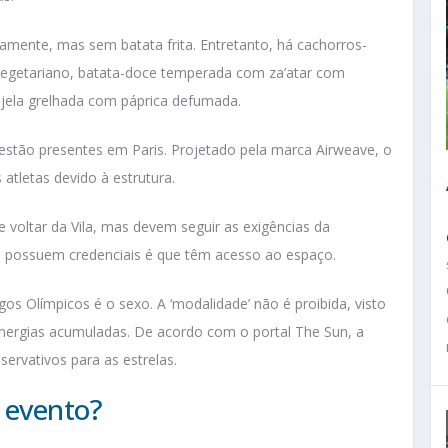
riamente, mas sem batata frita. Entretanto, há cachorros-
vegetariano, batata-doce temperada com za’atar com
injela grelhada com páprica defumada.
stão presentes em Paris. Projetado pela marca Airweave, o
atletas devido à estrutura.
e voltar da Vila, mas devem seguir as exigências da
e possuem credenciais é que têm acesso ao espaço.
s Olímpicos é o sexo. A ‘modalidade’ não é proibida, visto
s energias acumuladas. De acordo com o portal The Sun, a
servativos para as estrelas.
 evento?