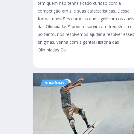
tem quem não tenha ficado curioso com a
competição em si e suas características. Dessa
forma, questões como “o que significam os anéi
das Olimpíadas?” podem surgir com frequência e,
portanto, nós resolvemos ajudar a resolver esse
enigmas. Venha com a gente! História das
Olimpíadas Os...
OLIMPÍADAS