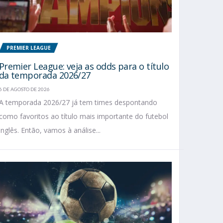
PREMIER LEAGUE
Premier League: veja as odds para o título
da temporada 2026/27
6 DE AGOSTO DE 2026
A temporada 2026/27 já tem times despontando
como favoritos ao título mais importante do futebol
inglês. Então, vamos à análise...