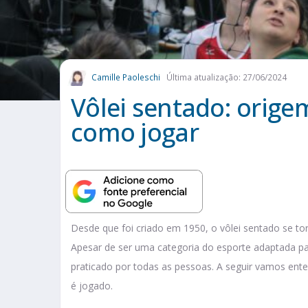
Camille Paoleschi
Última atualização: 27/06/2024
Vôlei sentado: orige
como jogar
Desde que foi criado em 1950, o vôlei sentado se to
Apesar de ser uma categoria do esporte adaptada pa
praticado por todas as pessoas. A seguir vamos ente
é jogado.