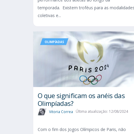
temporada. Existem troféus para as modalidade
coletivas e...
OLIMPÍADAS
O que significam os anéis das
Olimpíadas?
Vitoria Correa
Última atualização: 12/08/2024
Com o fim dos Jogos Olímpicos de Paris, não