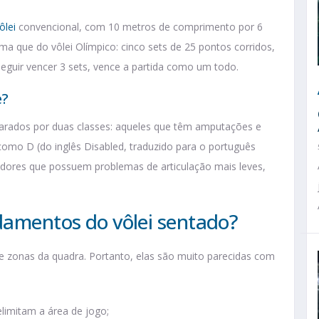
ôlei
convencional, com 10 metros de comprimento por 6
a que do vôlei Olímpico: cinco sets de 25 pontos corridos,
seguir vencer 3 sets, vence a partida como um todo.
e?
parados por duas classes: aqueles que têm amputações e
como D (do inglês Disabled, traduzido para o português
gadores que possuem problemas de articulação mais leves,
ndamentos do vôlei sentado?
e zonas da quadra. Portanto, elas são muito parecidas com
elimitam a área de jogo;