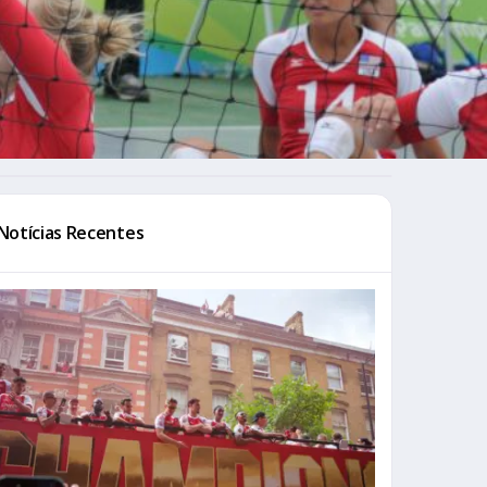
Notícias Recentes