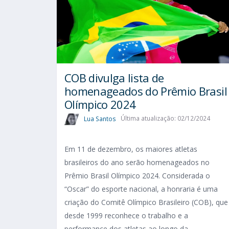
COB divulga lista de
homenageados do Prêmio Brasil
Olímpico 2024
Lua Santos
Última atualização: 02/12/2024
Em 11 de dezembro, os maiores atletas
brasileiros do ano serão homenageados no
Prêmio Brasil Olímpico 2024. Considerada o
“Oscar” do esporte nacional, a honraria é uma
criação do Comitê Olímpico Brasileiro (COB), que
desde 1999 reconhece o trabalho e a
performance dos atletas ao longo da