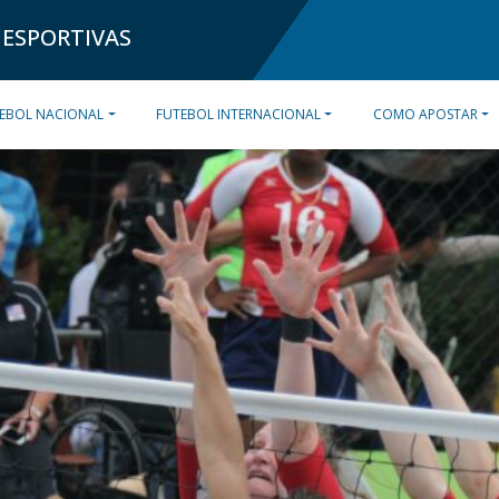
 ESPORTIVAS
EBOL NACIONAL
FUTEBOL INTERNACIONAL
COMO APOSTAR