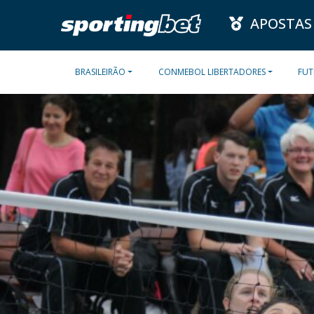
APOSTAS
BRASILEIRÃO
CONMEBOL LIBERTADORES
FUT