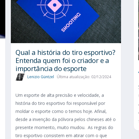
Qual a história do tiro esportivo?
Entenda quem foi o criador e a
importância do esporte
Lenizio Güntzel
Última atualização: 02/12/2024
Um esporte de alta precisão e velocidade, a
história do tiro esportivo foi responsável por
moldar o esporte como o temos hoje. Afinal,
desde a invenção da pólvora pelos chineses até o
presente momento, muito mudou. As regras do
tiro esportivo consistem em atirar com o que