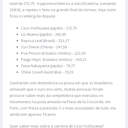
total de 272,75. A japonesa liderou a classificatória, somando
258.92, e repetiu o feito na grande final do torneio. Veja como
ficou o ranking da disputa:
Coco Yoshizawa (Japão) – 272.75
Liz Akama (Japão) – 265,95
Rayssa Leal (Brasil) – 253,37
Cui Chenxi (China) – 241,56
Poe Pinson (Estados Unidos) – 222,34
Paige Heyn (Estados Unidos) – 163,23
Funa Nakayama (Japão) – 79,77
Chloe Covell (Austrália) – 70,33
Ganhando com dominância na prova em que os brasileiros
achavam que o ouro era certo, muitas pessoas foram
procurar saber mais da competidora que executou os
movimentos na pista armada na Place de la Concorde, em
Paris, com frieza e precisão. E o mais assustador de tudo: ela
ainda tem apenas 14 anos.
Quer saber mais sobre a carreira de Coco Yoshizawa?