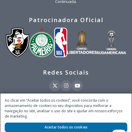
Continuada.
Patrocinadora Oficial
Redes Sociais
Ao clicar em “Aceitar todos os cookies”, você concorda com o
armazenamento de cookies no seu dispositivo para melhorar a
Este site é operado pela Ventmear Brasil LTDA (CNPJ 52.868.380/0001-84), com
navegação no site, analisar o uso do site e ajudar em nossos esforços
endereço na Avenida Brigadeiro Faria Lima, nº 4.055, 3º andar, Itaim Bibi, no
de marketing.
Município de São Paulo, Estado de São Paulo, CEP 04538-133, Brasil - empresa
autorizada a operar apostas de quota fixa em todo território nacional pela
Secretaria de Prêmios e Apostas do Ministério da Fazenda, conforme Portaria nº
Aceitar todos os cookies