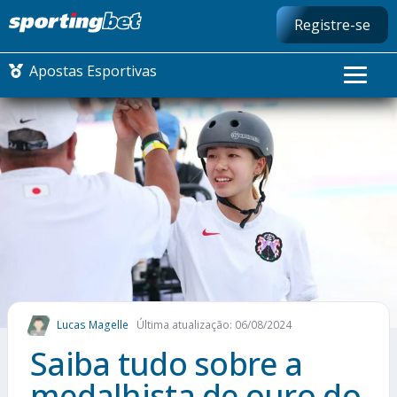
Registre-se
Apostas Esportivas
CONMEBOL LIBERTADORES
FUTEBOL NACIONAL
FUTEBOL INTERNACIONAL
COMO APOSTAR
Lucas Magelle
Última atualização: 06/08/2024
MAIS ESPORTES
Saiba tudo sobre a
medalhista de ouro do