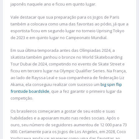
japonês naquele ano e ficou em quinto lugar.
Vale destacar que sua preparação para os Jogos de Paris
também a colocava como uma das favoritas ao pódio, já que a
esportista ficou em segundo lugar no torneio Uprising Tokyo
de 2023 e em quinto lugar no Campeonato Mundial.
Em sua última temporada antes das Olímpiadas 2024, a
skatista também ganhou o bronze no World Skateboarding
Tour Dubai de 2024, competindo no evento de Skate Street e
ficou em terceiro lugar na Olympic Qualifier Series. Na França,
ao lado de Rayssa Leal e sua companheira de federação Liz
Akama, ela conseguiu realizar com sucesso um
big spin flip
frontside boardslide
, que a fez garantir o primeiro lugar da
competição.
Os brasileiros começaram a gostar de seu estilo e suas
habilidades e a apoiaram muito nas redes sociais. Após o
ouro, seu número de seguidores aumentou de 12 000 para 73
000. Certamente para os Jogos de Los Angeles, em 2028, Coco
Yoshizawa ainda vai aparecer como uma das favoritas ao