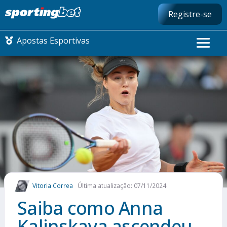
Registre-se
Apostas Esportivas
CONMEBOL LIBERTADORES
FUTEBOL NACIONAL
FUTEBOL INTERNACIONAL
COMO APOSTAR
Vitoria Correa
Última atualização: 07/11/2024
MAIS ESPORTES
Saiba como Anna
Kalinskaya ascendeu