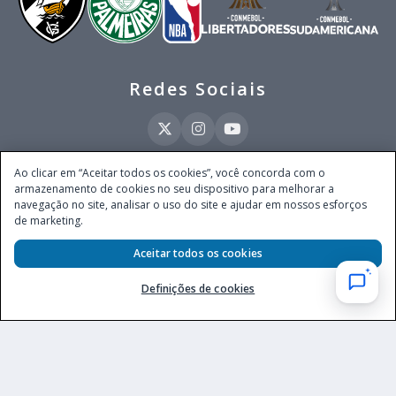
Redes Sociais
Ao clicar em “Aceitar todos os cookies”, você concorda com o
armazenamento de cookies no seu dispositivo para melhorar a
Este site é operado pela Ventmear Brasil LTDA (CNPJ 52.868.380/0001-84), com
navegação no site, analisar o uso do site e ajudar em nossos esforços
endereço na Avenida Brigadeiro Faria Lima, nº 4.055, 3º andar, Itaim Bibi, no
de marketing.
Município de São Paulo, Estado de São Paulo, CEP 04538-133, Brasil - empresa
autorizada a operar apostas de quota fixa em todo território nacional pela
Secretaria de Prêmios e Apostas do Ministério da Fazenda, conforme Portaria nº
Aceitar todos os cookies
247, de 07.02.2025, publicada no DOU em 11.2.2025.
Definições de cookies