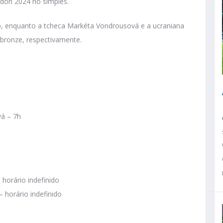
don 2024 no simples.
o, enquanto a tcheca Markéta Vondrousová e a ucraniana
 bronze, respectivamente.
vá – 7h
horário indefinido
 horário indefinido