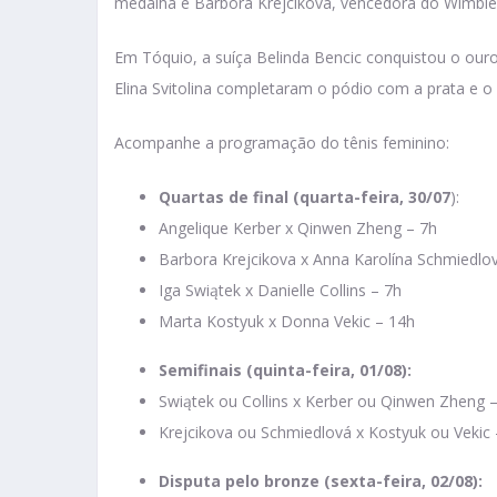
medalha é Barbora Krejcikova, vencedora do Wimble
Em Tóquio, a suíça Belinda Bencic conquistou o our
Elina Svitolina completaram o pódio com a prata e o
Acompanhe a programação do tênis feminino:
Quartas de final
(quarta-feira, 30/07
):
Angelique Kerber x Qinwen Zheng – 7h
Barbora Krejcikova x Anna Karolína Schmiedlo
Iga Swiątek x Danielle Collins – 7h
Marta Kostyuk x Donna Vekic – 14h
Semifinais (quinta-feira, 01/08):
Swiątek ou Collins x Kerber ou Qinwen Zheng – 
Krejcikova ou Schmiedlová x Kostyuk ou Vekic –
Disputa pelo bronze (sexta-feira, 02/08):