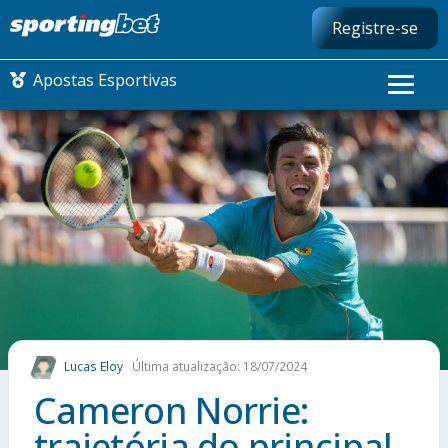
Registre-se
Apostas Esportivas
CONMEBOL LIBERTADORES
FUTEBOL NACIONAL
FUTEBOL INTERNACIONAL
COMO APOSTAR
Lucas Eloy
Última atualização: 18/07/2024
MAIS ESPORTES
Cameron Norrie:
trajetória do principal