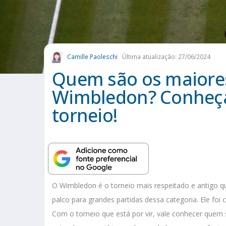
Camille Paoleschi
Última atualização: 27/06/2024
Quem são os maiore
Wimbledon? Conheça 
torneio!
O Wimbledon é o torneio mais respeitado e antigo qu
palco para grandes partidas dessa categoria. Ele fo
Com o torneio que está por vir, vale conhecer que