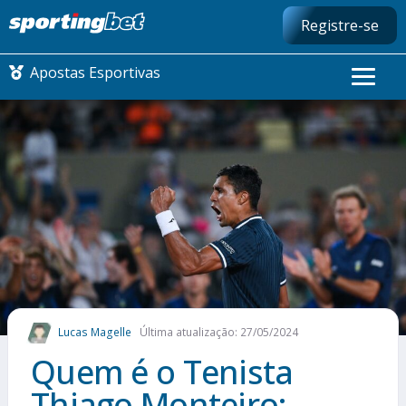
Registre-se
Apostas Esportivas
CONMEBOL LIBERTADORES
FUTEBOL NACIONAL
FUTEBOL INTERNACIONAL
COMO APOSTAR
Lucas Magelle
Última atualização: 27/05/2024
MAIS ESPORTES
Quem é o Tenista
Thiago Monteiro: