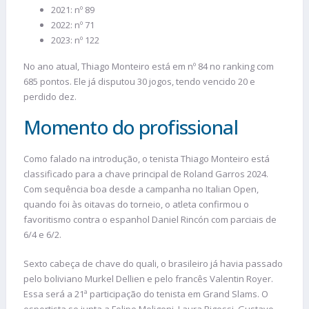
2021: nº 89
2022: nº 71
2023: nº 122
No ano atual, Thiago Monteiro está em nº 84 no ranking com
685 pontos. Ele já disputou 30 jogos, tendo vencido 20 e
perdido dez.
Momento do profissional
Como falado na introdução, o tenista Thiago Monteiro está
classificado para a chave principal de Roland Garros 2024.
Com sequência boa desde a campanha no Italian Open,
quando foi às oitavas do torneio, o atleta confirmou o
favoritismo contra o espanhol Daniel Rincón com parciais de
6/4 e 6/2.
Sexto cabeça de chave do quali, o brasileiro já havia passado
pelo boliviano Murkel Dellien e pelo francês Valentin Royer.
Essa será a 21ª participação do tenista em Grand Slams. O
esportista se junta a Felipe Meligeni, Laura Pigossi, Gustavo