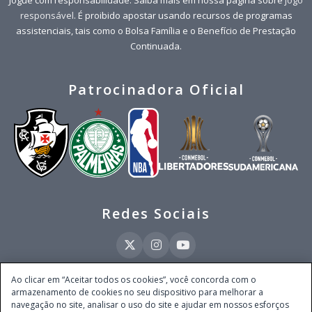
responsável
. É proibido apostar usando recursos de programas
assistenciais, tais como o Bolsa Família e o Benefício de Prestação
Continuada.
Patrocinadora Oficial
Redes Sociais
Ao clicar em “Aceitar todos os cookies”, você concorda com o
armazenamento de cookies no seu dispositivo para melhorar a
Este site é operado pela Ventmear Brasil LTDA (CNPJ 52.868.380/0001-84), com
navegação no site, analisar o uso do site e ajudar em nossos esforços
endereço na Avenida Brigadeiro Faria Lima, nº 4.055, 3º andar, Itaim Bibi, no