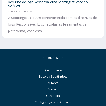
Recursos de Jogo Responsável na Sportingbet: você no
controle
5 DE AGOSTO DE 2026
A Sportingbet é 100% comprometida com as diretrizes de
Jogo Responsável. E, com todas as ferramentas da
plataforma, você está...
SOBRE NÓS
Quem Somos
Logo da Sportingbet
Autores
Contato
Ouvidoria
Configurações de Cookies