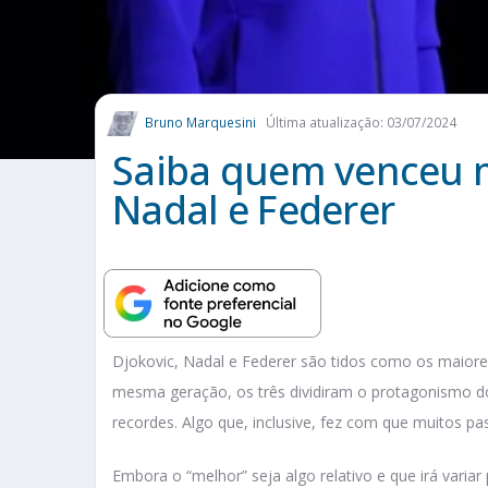
Bruno Marquesini
Última atualização: 03/07/2024
Saiba quem venceu m
Nadal e Federer
Djokovic, Nadal e Federer são tidos como os maiore
mesma geração, os três dividiram o protagonismo d
recordes. Algo que, inclusive, fez com que muitos
Embora o “melhor” seja algo relativo e que irá variar 