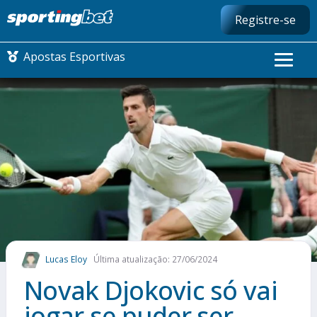
Registre-se
Apostas Esportivas
CONMEBOL LIBERTADORES
FUTEBOL NACIONAL
FUTEBOL INTERNACIONAL
COMO APOSTAR
Lucas Eloy
Última atualização: 27/06/2024
MAIS ESPORTES
Novak Djokovic só vai
jogar se puder ser