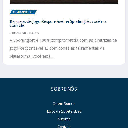
COMO APOSTAR
Recursos de Jogo Responsável na Sportingbet: você no
controle
5 DE AGOSTO DE 2026
A Sportingbet é 100% comprometida com as diretrizes de
Jogo Responsável. E, com todas as ferramentas da
plataforma, você está...
SOBRE NÓS
Quem Somos
Logo da Sportingbet
Autores
Contato