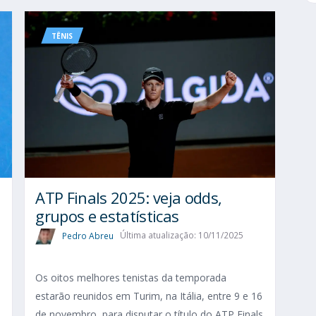
TÊNIS
ATP Finals 2025: veja odds,
grupos e estatísticas
Pedro Abreu
Última atualização: 10/11/2025
Os oitos melhores tenistas da temporada
estarão reunidos em Turim, na Itália, entre 9 e 16
de novembro, para disputar o título do ATP Finals