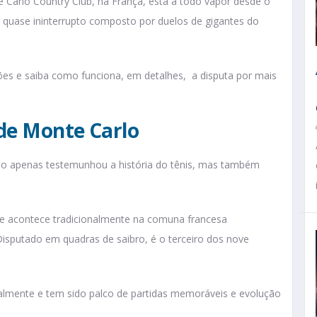
 Carlo Country Club, na França, está a todo vapor desde o
o é quase ininterrupto composto por duelos de gigantes do
ões e saiba como funciona, em detalhes, a disputa por mais
 de Monte Carlo
o apenas testemunhou a história do tênis, mas também
 e acontece tradicionalmente na comuna francesa
isputado em quadras de saibro, é o terceiro dos nove
almente e tem sido palco de partidas memoráveis e evolução