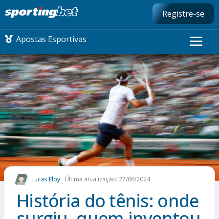
Registre-se
Apostas Esportivas
CONMEBOL LIBERTADORES
FUTEBOL NACIONAL
FUTEBOL INTERNACIONAL
COMO APOSTAR
Lucas Eloy
Última atualização: 27/06/2024
MAIS ESPORTES
História do tênis: onde
surgiu, quem inventou