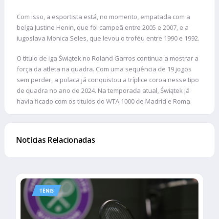
Com isso, a esportista está, no momento, empatada com a
belga Justine Henin, que foi campeã entre 2005 e 2007, e a
iugoslava Monica Seles, que levou o troféu entre 1990 e 1992.
O título de Iga Świątek no Roland Garros continua a mostrar a
força da atleta na quadra. Com uma sequência de 19 jogos
sem perder, a polaca já conquistou a tríplice coroa nesse tipo
de quadra no ano de 2024. Na temporada atual, Świątek já
havia ficado com os títulos do WTA 1000 de Madrid e Roma.
Notícias Relacionadas
TÊNIS