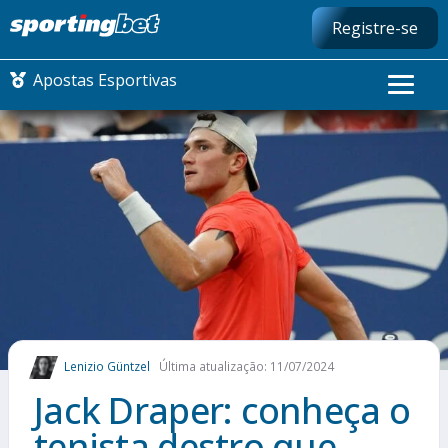
Registre-se
Apostas Esportivas
CONMEBOL LIBERTADORES
FUTEBOL NACIONAL
FUTEBOL INTERNACIONAL
COMO APOSTAR
Lenizio Güntzel
Última atualização: 11/07/2024
MAIS ESPORTES
Jack Draper: conheça o
tenista destro que