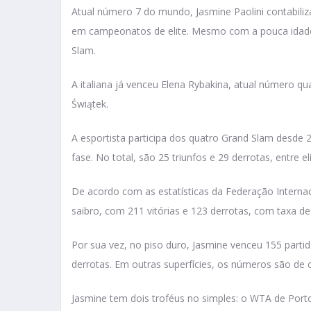
Atual número 7 do mundo, Jasmine Paolini contabiliza
em campeonatos de elite. Mesmo com a pouca idade, a
Slam.
A italiana já venceu Elena Rybakina, atual número qu
Świątek.
A esportista participa dos quatro Grand Slam desde 
fase. No total, são 25 triunfos e 29 derrotas, entre el
De acordo com as estatísticas da Federação Internaci
saibro, com 211 vitórias e 123 derrotas, com taxa d
Por sua vez, no piso duro, Jasmine venceu 155 parti
derrotas. Em outras superfícies, os números são de c
Jasmine tem dois troféus no simples: o WTA de Port