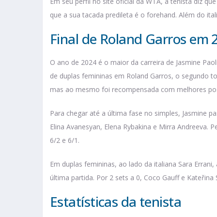
Em seu perfil no site oficial da WTA, a tenista diz que
que a sua tacada predileta é o forehand. Além do ita
Final de Roland Garros em 
O ano de 2024 é o maior da carreira de Jasmine Paolin
de duplas femininas em Roland Garros, o segundo t
mas ao mesmo foi recompensada com melhores posiçõe
Para chegar até a última fase no simples, Jasmine pa
Elina Avanesyan, Elena Rybakina e Mirra Andreeva. Per
6/2 e 6/1.
Em duplas femininas, ao lado da italiana Sara Errani
última partida. Por 2 sets a 0, Coco Gauff e Kateřina
Estatísticas da tenista