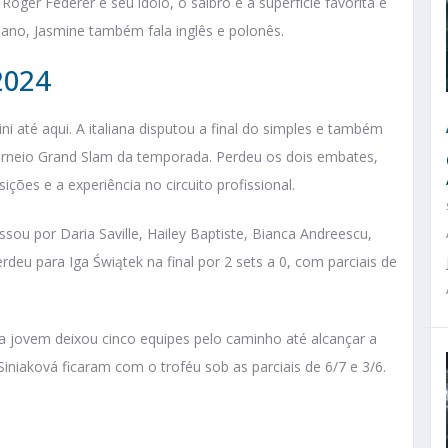
 Roger Federer é seu ídolo, o saibro é a superfície favorita e
liano, Jasmine também fala inglês e polonês.
2024
i até aqui. A italiana disputou a final do simples e também
orneio Grand Slam da temporada. Perdeu os dois embates,
s e a experiência no circuito profissional.
ssou por Daria Saville, Hailey Baptiste, Bianca Andreescu,
deu para Iga Świątek na final por 2 sets a 0, com parciais de
, a jovem deixou cinco equipes pelo caminho até alcançar a
 Siniaková ficaram com o troféu sob as parciais de 6/7 e 3/6.