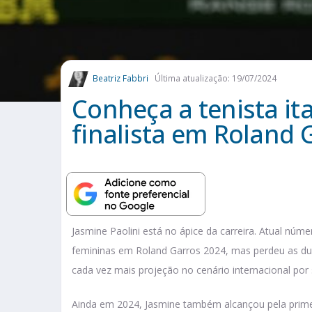
Beatriz Fabbri
Última atualização: 19/07/2024
Conheça a tenista ita
finalista em Roland 
Jasmine Paolini está no ápice da carreira. Atual núme
femininas em Roland Garros 2024, mas perdeu as du
cada vez mais projeção no cenário internacional por s
Ainda em 2024, Jasmine também alcançou pela primei