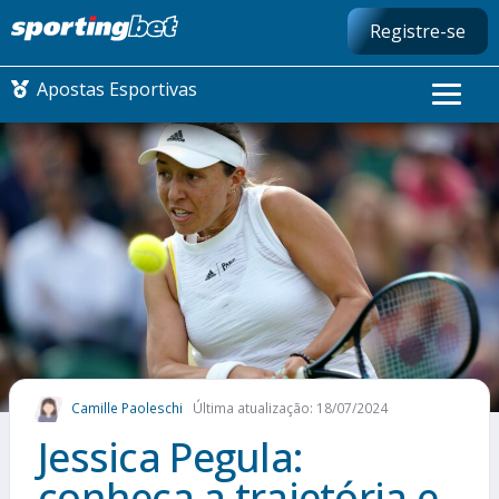
Registre-se
Apostas Esportivas
CONMEBOL LIBERTADORES
FUTEBOL NACIONAL
FUTEBOL INTERNACIONAL
COMO APOSTAR
Camille Paoleschi
Última atualização: 18/07/2024
MAIS ESPORTES
Jessica Pegula:
conheça a trajetória e