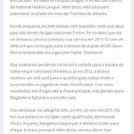
Buffalo Bills, da National Football League, e do Buffalo Sabres,
da National Hockey League. Além disso, eles possuem
patrimônio avaliado em mais de 7 bilhões de dólares.
Desde pequena, ela tem contato com esportes, visto que seus
pais são donos de ligas nacionais Porém, foi no tênis que ela
se destacou. Jessica começou sua carreira em 2011-12 com um
wildcard que conseguiu para o torneio de duplas do US Open.
Nessa temporada, ela jogou com Taylor Townsend.
Elas acabaram perdendo na terceira rodada para a equipe de
Vania King e Yaroslava Shvedova. Já em 2012, a tenista
recebeu um wild card para o qualifying em Indian Wells e
surpreendeu as jogadoras mais classificadas. Com seus
resultados, ela chegou até a chave principal, mas perdeu para
Magdalena Rybarikova em três sets.
Seu destaque na categoria solo, porém, só veio em 2015. Ela
fez sua estreia no US Open como qualificada, derrotando
Shuko Aoyama, Margarita Gasparyan e Melanie Oudin para
chegar à chave principal. Além disso, venceu Alison Van