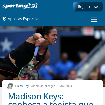
Registre-se
Apostas Esportivas
CONMEBOL LIBERTADORES
FUTEBOL NACIONAL
FUTEBOL INTERNACIONAL
COMO APOSTAR
Lucas Eloy
Última atualização: 19/07/2024
MAIS ESPORTES
Madison Keys:
conheça a tenista que