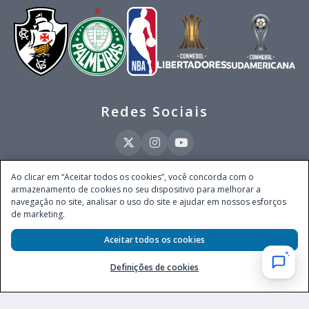
Redes Sociais
Ao clicar em “Aceitar todos os cookies”, você concorda com o
armazenamento de cookies no seu dispositivo para melhorar a
Este site é operado pela Ventmear Brasil LTDA (CNPJ 52.868.380/0001-84), com
navegação no site, analisar o uso do site e ajudar em nossos esforços
endereço na Avenida Brigadeiro Faria Lima, nº 4.055, 3º andar, Itaim Bibi, no
de marketing.
Município de São Paulo, Estado de São Paulo, CEP 04538-133, Brasil - empresa
autorizada a operar apostas de quota fixa em todo território nacional pela
Secretaria de Prêmios e Apostas do Ministério da Fazenda, conforme Portaria nº
Aceitar todos os cookies
247, de 07.02.2025, publicada no DOU em 11.2.2025.
Definições de cookies