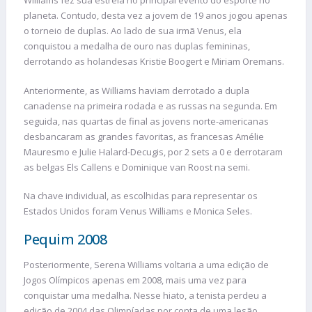
Williams fez sua estreia no principal evento do esporte no
planeta. Contudo, desta vez a jovem de 19 anos jogou apenas
o torneio de duplas. Ao lado de sua irmã Venus, ela
conquistou a medalha de ouro nas duplas femininas,
derrotando as holandesas Kristie Boogert e Miriam Oremans.
Anteriormente, as Williams haviam derrotado a dupla
canadense na primeira rodada e as russas na segunda. Em
seguida, nas quartas de final as jovens norte-americanas
desbancaram as grandes favoritas, as francesas Amélie
Mauresmo e Julie Halard-Decugis, por 2 sets a 0 e derrotaram
as belgas Els Callens e Dominique van Roost na semi.
Na chave individual, as escolhidas para representar os
Estados Unidos foram Venus Williams e Monica Seles.
Pequim 2008
Posteriormente, Serena Williams voltaria a uma edição de
Jogos Olímpicos apenas em 2008, mais uma vez para
conquistar uma medalha. Nesse hiato, a tenista perdeu a
edição de 2004 das Olimpíadas por conta de uma lesão.