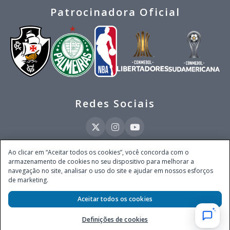
Patrocinadora Oficial
Redes Sociais
Ao clicar em “Aceitar todos os cookies”, você concorda com o
armazenamento de cookies no seu dispositivo para melhorar a
Este site é operado pela Ventmear Brasil LTDA (CNPJ 52.868.380/0001-84), com
navegação no site, analisar o uso do site e ajudar em nossos esforços
endereço na Avenida Brigadeiro Faria Lima, nº 4.055, 3º andar, Itaim Bibi, no
de marketing.
Município de São Paulo, Estado de São Paulo, CEP 04538-133, Brasil - empresa
autorizada a operar apostas de quota fixa em todo território nacional pela
Aceitar todos os cookies
Secretaria de Prêmios e Apostas do Ministério da Fazenda, conforme Portaria nº
247, de 07.02.2025, publicada no DOU em 11.2.2025.
Definições de cookies