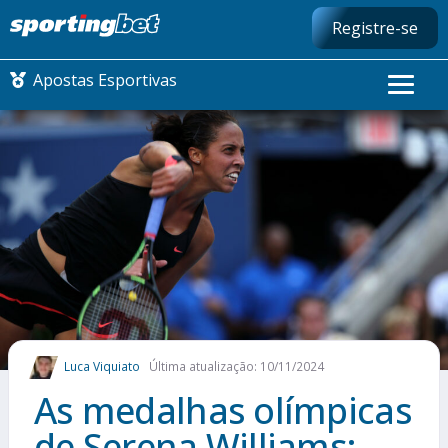
Registre-se
Apostas Esportivas
CONMEBOL LIBERTADORES
FUTEBOL NACIONAL
FUTEBOL INTERNACIONAL
COMO APOSTAR
Luca Viquiato
Última atualização: 10/11/2024
MAIS ESPORTES
As medalhas olímpicas
de Serena Williams: