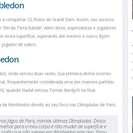
bledon
 a conquistar 22 títulos de Grand Slam. Assim, seu sucesso
 “Rei da Terra Batida”. Além disso, especialistas e jogadores
is nesta superfície, superando até mesmo o sueco Björn
 jogador de saibro.
ledon
, onde venceu duas vezes. Sua primeira vitória ocorreu
al, frequentemente considerada uma das maiores partidas
010, quando Nadal venceu Tomás Berdych na final.
a de Wimbledon devido ao seu foco nas Olimpíadas de Paris.
nos Jogos de Paris, minhas últimas Olimpíadas. Dessa
 melhor para o meu corpo é não mudar de superfície e
sa razão que não jogarei em Wimbledon este ano. Estou