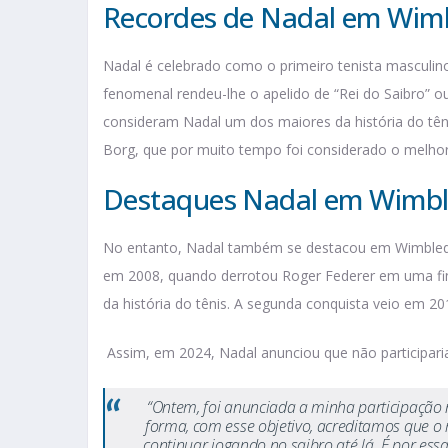
Recordes de Nadal em Wim
Nadal é celebrado como o primeiro tenista masculino
fenomenal rendeu-lhe o apelido de “Rei do Saibro” ou
consideram Nadal um dos maiores da história do tên
Borg, que por muito tempo foi considerado o melhor
Destaques Nadal em Wimb
No entanto, Nadal também se destacou em Wimbledon
em 2008, quando derrotou Roger Federer em uma fin
da história do tênis. A segunda conquista veio em 2
Assim, em 2024, Nadal anunciou que não participari
“Ontem, foi anunciada a minha participação 
forma, com esse objetivo, acreditamos que o
continuar jogando no saibro até lá. É por es