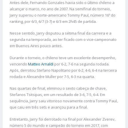
Antes dele, Fernando Gonzales havia sido o último chileno a
alcançar o marco, no ano de 2007. Na semifinal do torneio,
Jarry superou o norte-americano Tommy Paul, número 16º do
ranking, por 6/3, 6/7 (3-7) e 6/3 em 2h45 de partida.
Nesse sentido, Jarry disputou a sétima final da carreira e a
segunda na temporada, ao ter ficado com o vice-campeonato
em Buenos Aires pouco antes.
Durante o torneio, o chileno teve um excelente desempenho,
vencendo
Matteo Arnaldi
por 6-2, 7-6 na segunda rodada.
Após, derrotou Stefano Napolitano por 6-2, 4-6, 6-4 na terceira
rodada e Alexandre Muller por 7-5, 6-3 na quarta.
Nas quartas de final, eliminou o sexto cabeça de chave,
Stefanos Tsitsipas, em um resultado de 3-6, 7-5, 6-4. Em
sequência, Jarry saiu vitorioso novamente contra Tommy Paul,
que caiu em três sets e avançou para a final.
Entretanto, Jarry foi derrotado na final por Alexander Zverev,
número 5 do mundo e campeão do torneio em 2017, com