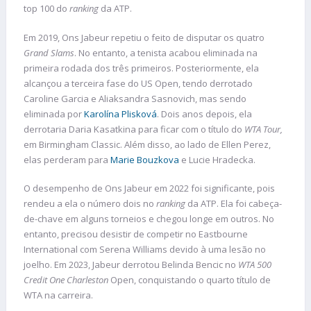
top 100 do
ranking
da ATP.
Em 2019, Ons Jabeur repetiu o feito de disputar os quatro
Grand Slams
. No entanto, a tenista acabou eliminada na
primeira rodada dos três primeiros. Posteriormente, ela
alcançou a terceira fase do US Open, tendo derrotado
Caroline Garcia e Aliaksandra Sasnovich, mas sendo
eliminada por
Karolína Plisková
. Dois anos depois, ela
derrotaria Daria Kasatkina para ficar com o título do
WTA Tour,
em Birmingham Classic. Além disso, ao lado de Ellen Perez,
elas perderam para
Marie Bouzkova
e Lucie Hradecka.
O desempenho de Ons Jabeur em 2022 foi significante, pois
rendeu a ela o número dois no
ranking
da ATP. Ela foi cabeça-
de-chave em alguns torneios e chegou longe em outros. No
entanto, precisou desistir de competir no Eastbourne
International com Serena Williams devido à uma lesão no
joelho. Em 2023, Jabeur derrotou Belinda Bencic no
WTA 500
Credit One Charleston
Open, conquistando o quarto título de
WTA na carreira.