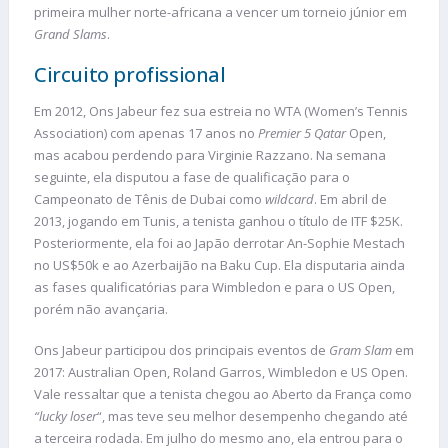
primeira mulher norte-africana a vencer um torneio júnior em
Grand Slams
.
Circuito profissional
Em 2012, Ons Jabeur fez sua estreia no WTA (Women’s Tennis
Association) com apenas 17 anos no
Premier 5 Qatar
Open,
mas acabou perdendo para Virginie Razzano. Na semana
seguinte, ela disputou a fase de qualificação para o
Campeonato de Tênis de Dubai como
wildcard
. Em abril de
2013, jogando em Tunis, a tenista ganhou o título de ITF $25K.
Posteriormente, ela foi ao Japão derrotar An-Sophie Mestach
no US$50k e ao Azerbaijão na Baku Cup. Ela disputaria ainda
as fases qualificatórias para Wimbledon e para o US Open,
porém não avançaria.
Ons Jabeur participou dos principais eventos de
Gram Slam
em
2017: Australian Open, Roland Garros, Wimbledon e US Open.
Vale ressaltar que a tenista chegou ao Aberto da França como
“lucky loser
“, mas teve seu melhor desempenho chegando até
a terceira rodada. Em julho do mesmo ano, ela entrou para o