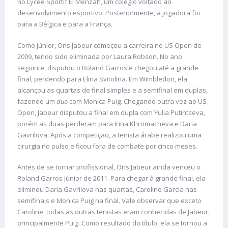
no Lycée Sportif El Menzah, um colégio voltado ao
desenvolvimento esportivo. Posteriormente, a jogadora foi
para a Bélgica e para a França.
Como júnior, Ons Jabeur começou a carreira no US Open de
2009, tendo sido eliminada por Laura Robson. No ano
seguinte, disputou o Roland Garros e chegou até a grande
final, perdendo para Elina Svitolina. Em Wimbledon, ela
alcançou as quartas de final simples e a semifinal em duplas,
fazendo um
duo
com Monica Puig. Chegando outra vez ao US
Open, Jabeur disputou a final em dupla com Yulia Putintseva,
porém as duas perderam para Irina Khromacheva e Daria
Gavrilova. Após a competição, a tenista árabe realizou uma
cirurgia no pulso e ficou fora de combate por cinco meses.
Antes de se tornar profissional, Ons Jabeur ainda venceu o
Roland Garros júnior de 2011. Para chegar à grande final, ela
eliminou Daria Gavrilova nas quartas, Caroline Garcia nas
semifinais e Monica Puig na final. Vale observar que exceto
Caroline, todas as outras tenistas eram conhecidas de Jabeur,
principalmente Puig. Como resultado do título, ela se tornou a