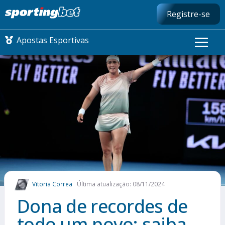
Registre-se
Apostas Esportivas
CONMEBOL LIBERTADORES
FUTEBOL NACIONAL
FUTEBOL INTERNACIONAL
COMO APOSTAR
Vitoria Correa
Última atualização: 08/11/2024
MAIS ESPORTES
Dona de recordes de
todo um povo: saiba