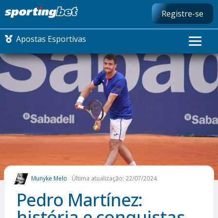
Registre-se
Apostas Esportivas
CONMEBOL LIBERTADORES
FUTEBOL NACIONAL
FUTEBOL INTERNACIONAL
COMO APOSTAR
Munyke Melo
Última atualização: 22/07/2024
MAIS ESPORTES
Pedro Martínez:
história e conquistas