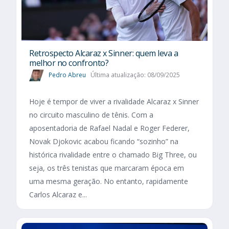
Retrospecto Alcaraz x Sinner: quem leva a
melhor no confronto?
Pedro Abreu
Última atualização: 08/09/2025
Hoje é tempor de viver a rivalidade Alcaraz x Sinner
no circuito masculino de tênis. Com a
aposentadoria de Rafael Nadal e Roger Federer,
Novak Djokovic acabou ficando “sozinho” na
histórica rivalidade entre o chamado Big Three, ou
seja, os três tenistas que marcaram época em
uma mesma geração. No entanto, rapidamente
Carlos Alcaraz e...