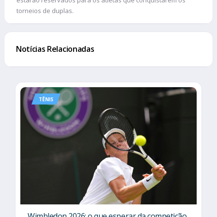
torneios de duplas.
Notícias Relacionadas
TÊNIS
Wimbledon 2026: o que esperar da competição