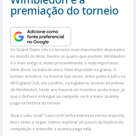
premiação do torneio
Os Grand Slams são os torneios mais importantes disputados
no mundo do tênis. Dentre os quatro que existem, Wimbledon
é o mais antigo e, muito provavelmente, o mais importante.
Além disso, se trata do único Slam disputado na grama. O
torneio acontece, na maioria das vezes, entre junho e julho no
All England Club, em Londres, na Inglaterra. Quanto ao prêmio
de Wimbledon, neste ano haverá um incentivo ainda maior, já
que o dinheiro entregue ao campeão será a maior quantia
paga na história do torneio.
Qual o valor total? Caso você tenha interesse nessa resposta,
leia o texto a seguir. Vamos explorar um pouco da história da
competição e entender a quantia paga nela.