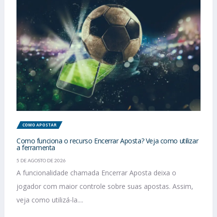
COMO APOSTAR
Como funciona o recurso Encerrar Aposta? Veja como utilizar
a ferramenta
5 DE AGOSTO DE 2026
A funcionalidade chamada Encerrar Aposta deixa o
jogador com maior controle sobre suas apostas. Assim,
veja como utilizá-la....