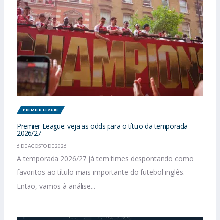
PREMIER LEAGUE
Premier League: veja as odds para o título da temporada
2026/27
6 DE AGOSTO DE 2026
A temporada 2026/27 já tem times despontando como
favoritos ao título mais importante do futebol inglês.
Então, vamos à análise...