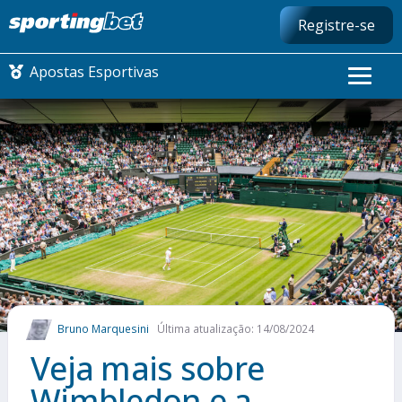
Registre-se
Apostas Esportivas
CONMEBOL LIBERTADORES
FUTEBOL NACIONAL
FUTEBOL INTERNACIONAL
COMO APOSTAR
Bruno Marquesini
Última atualização: 14/08/2024
MAIS ESPORTES
Veja mais sobre
Wimbledon e a