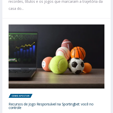
recordes, títulos e os jogos que marcaram a trajetória da
casa do...
COMO APOSTAR
Recursos de Jogo Responsável na Sportingbet: você no
controle