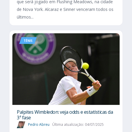
que será jogado em Flushing Meadows, na cidade
de Nova York. Alcaraz e Sinner venceram todos os
últimos...
TÊNIS
Palpites Wimbledon: veja odds e estatísticas da
3ª fase
Pedro Abreu
Última atualização: 04/07/2025