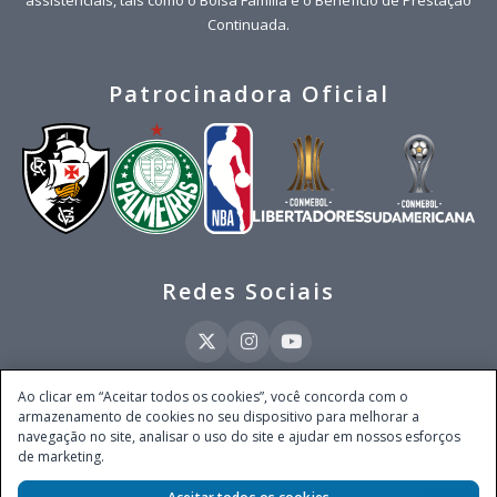
Continuada.
Patrocinadora Oficial
Redes Sociais
Ao clicar em “Aceitar todos os cookies”, você concorda com o
armazenamento de cookies no seu dispositivo para melhorar a
Este site é operado pela Ventmear Brasil LTDA (CNPJ 52.868.380/0001-84), com
navegação no site, analisar o uso do site e ajudar em nossos esforços
endereço na Avenida Brigadeiro Faria Lima, nº 4.055, 3º andar, Itaim Bibi, no
de marketing.
Município de São Paulo, Estado de São Paulo, CEP 04538-133, Brasil - empresa
autorizada a operar apostas de quota fixa em todo território nacional pela
Secretaria de Prêmios e Apostas do Ministério da Fazenda, conforme Portaria nº