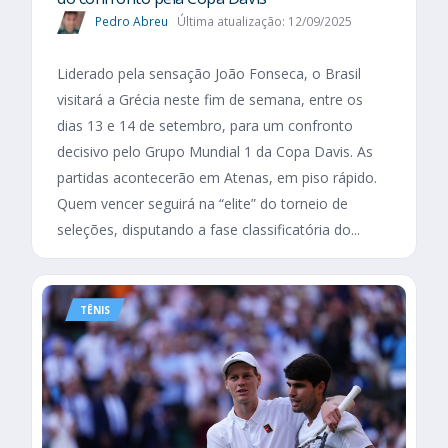
Pedro Abreu
Última atualização: 12/09/2025
Liderado pela sensação João Fonseca, o Brasil
visitará a Grécia neste fim de semana, entre os
dias 13 e 14 de setembro, para um confronto
decisivo pelo Grupo Mundial 1 da Copa Davis. As
partidas acontecerão em Atenas, em piso rápido.
Quem vencer seguirá na “elite” do torneio de
seleções, disputando a fase classificatória do...
TÊNIS