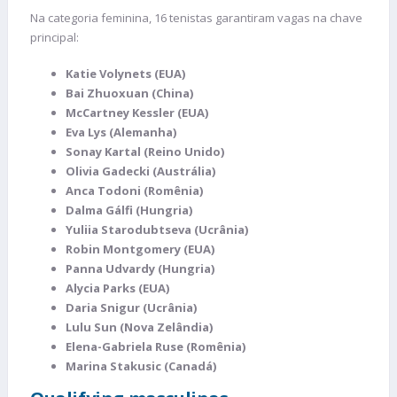
Na categoria feminina, 16 tenistas garantiram vagas na chave
principal:
Katie Volynets (EUA)
Bai Zhuoxuan (China)
McCartney Kessler (EUA)
Eva Lys (Alemanha)
Sonay Kartal (Reino Unido)
Olivia Gadecki (Austrália)
Anca Todoni (Romênia)
Dalma Gálfi (Hungria)
Yuliia Starodubtseva (Ucrânia)
Robin Montgomery (EUA)
Panna Udvardy (Hungria)
Alycia Parks (EUA)
Daria Snigur (Ucrânia)
Lulu Sun (Nova Zelândia)
Elena-Gabriela Ruse (Romênia)
Marina Stakusic (Canadá)