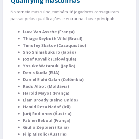
Qualifying masculinas
No torneio masculino, também 16 jogadores conseguiram
passar pelas qualificações e entrar na chave principal:
Luca Van Assche (França)
Thiago Seyboth Wild (Brasil)
Timofey Skatov (Cazaquistão)
Sho Shimabukuro (Japão)
Jozef Kovalik (Eslováquia)
Yosuke Watanuki (Japão)
Denis Kudla (EUA)
Daniel Elahi Galan (Colômbia)
Radu Albot (Moldávia)
Harold Mayot (França)
Liam Broady (Reino Unido)
Hamid Reza Nadaf (Irã)
Jurij Rodionov (Áustria)
Fabien Reboul (França)
Giulio Zeppieri (Itália)
Filip Misolic (Áustria)
​