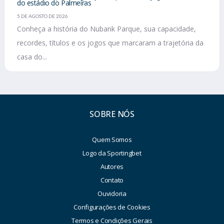
do estádio do Palmeiras
5 DE AGOSTO DE 2026
Conheça a história do Nubank Parque, sua capacidade,
recordes, títulos e os jogos que marcaram a trajetória da
casa do...
SOBRE NÓS
Quem Somos
Logo da Sportingbet
Autores
Contato
Ouvidoria
Configurações de Cookies
Termos e Condições Gerais