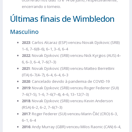
ocorrerão nos dias 13 e 14 de julho, respectivamente,
encerrando o torneio.
Últimas finais de Wimbledon
Masculino
2023
: Carlos Alcaraz (ESP) venceu Novak Djokovic (SRB)
1–6, 7–6(8–6), 6–1, 3–6, 6–4
2022
: Novak Djokovic (SRB) venceu Nick Kyrgios (AUS) 4–
6, 6–3, 6–4, 7–6(7–3)
2021
: Novak Djokovic (SRB) venceu Matteo Berrettini
(ITA) 6–7(4–7), 6–4, 6–4, 6–3
2020
: Cancelado devido à pandemia de COVID-19
2019
: Novak Djokovic (SRB) venceu Roger Federer (SUI)
7–6(7–5), 1–6, 7–6(7–4), 4–6, 13–12(7–3)
2018
: Novak Djokovic (SRB) venceu Kevin Anderson
(RSA) 6–2, 6–2, 7–6(7–3)
2017
: Roger Federer (SUI) venceu Marin Čilić (CRO) 6–3,
6–1, 6–4
2016
: Andy Murray (GBR) venceu Milos Raonic (CAN) 6–4,