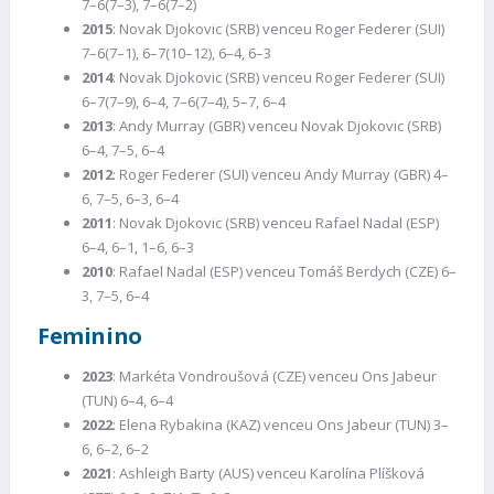
7–6(7–3), 7–6(7–2)
2015
: Novak Djokovic (SRB) venceu Roger Federer (SUI)
7–6(7–1), 6–7(10–12), 6–4, 6–3
2014
: Novak Djokovic (SRB) venceu Roger Federer (SUI)
6–7(7–9), 6–4, 7–6(7–4), 5–7, 6–4
2013
: Andy Murray (GBR) venceu Novak Djokovic (SRB)
6–4, 7–5, 6–4
2012
: Roger Federer (SUI) venceu Andy Murray (GBR) 4–
6, 7–5, 6–3, 6–4
2011
: Novak Djokovic (SRB) venceu Rafael Nadal (ESP)
6–4, 6–1, 1–6, 6–3
2010
: Rafael Nadal (ESP) venceu Tomáš Berdych (CZE) 6–
3, 7–5, 6–4
Feminino
2023
: Markéta Vondroušová (CZE) venceu Ons Jabeur
(TUN) 6–4, 6–4
2022
: Elena Rybakina (KAZ) venceu Ons Jabeur (TUN) 3–
6, 6–2, 6–2
2021
: Ashleigh Barty (AUS) venceu Karolína Plíšková