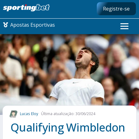
Registre-se
Apostas Esportivas
CONMEBOL LIBERTADORES
FUTEBOL NACIONAL
FUTEBOL INTERNACIONAL
COMO APOSTAR
Lucas Eloy
Última atualização: 30/06/2024
MAIS ESPORTES
Qualifying Wimbledon