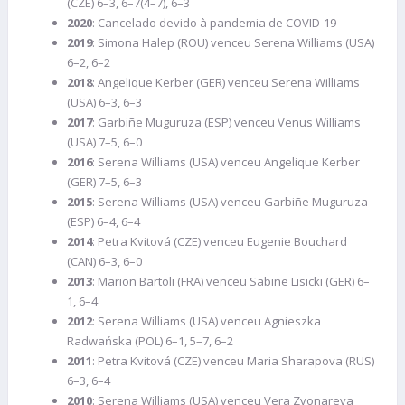
(CZE) 6–3, 6–7(4–7), 6–3
2020
: Cancelado devido à pandemia de COVID-19
2019
: Simona Halep (ROU) venceu Serena Williams (USA)
6–2, 6–2
2018
: Angelique Kerber (GER) venceu Serena Williams
(USA) 6–3, 6–3
2017
: Garbiñe Muguruza (ESP) venceu Venus Williams
(USA) 7–5, 6–0
2016
: Serena Williams (USA) venceu Angelique Kerber
(GER) 7–5, 6–3
2015
: Serena Williams (USA) venceu Garbiñe Muguruza
(ESP) 6–4, 6–4
2014
: Petra Kvitová (CZE) venceu Eugenie Bouchard
(CAN) 6–3, 6–0
2013
: Marion Bartoli (FRA) venceu Sabine Lisicki (GER) 6–
1, 6–4
2012
: Serena Williams (USA) venceu Agnieszka
Radwańska (POL) 6–1, 5–7, 6–2
2011
: Petra Kvitová (CZE) venceu Maria Sharapova (RUS)
6–3, 6–4
2010
: Serena Williams (USA) venceu Vera Zvonareva