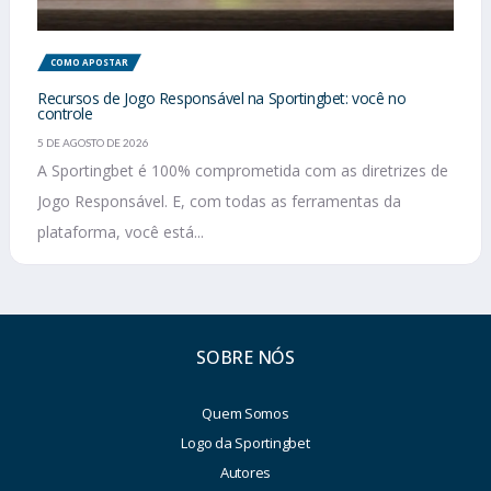
COMO APOSTAR
Recursos de Jogo Responsável na Sportingbet: você no
controle
5 DE AGOSTO DE 2026
A Sportingbet é 100% comprometida com as diretrizes de
Jogo Responsável. E, com todas as ferramentas da
plataforma, você está...
SOBRE NÓS
Quem Somos
Logo da Sportingbet
Autores