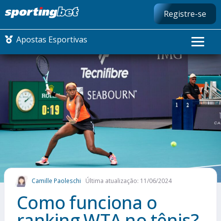
Registre-se
Apostas Esportivas
CONMEBOL LIBERTADORES
FUTEBOL NACIONAL
FUTEBOL INTERNACIONAL
COMO APOSTAR
Camille Paoleschi
Última atualização: 11/06/2024
MAIS ESPORTES
Como funciona o
ranking WTA no tênis?