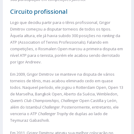
Circuito profissional
Logo que decidiu partir para o tênis profissional, Grigor
Dimitrov começou a disputar torneios de todos os tipos.
Àquela altura, ele já havia subido 300 posições no
ranking
da
ATP (Association of Tennis Professionals). Falando em
competições, o Rosmalen Open marcou a primeira disputa em
nível ATP para o tenista, porém ele acabou sendo derrotado
por Igor Andreev.
Em 2009, Grigor Dimitrov se manteve na disputa de vários
torneios de tênis, mas acabou eliminado cedo em quase
todos. Naqueel período, ele jogou o Rotterdam Open, Open 13
de Marselha, Bangkok Open, Aberto da Suécia, Wimbledon,
Queen’s Club Championships,
Challenger
Open Castilla y León,
além do Istambul
Challenger
. Posteriormente, entretanto, ele
venceria o ATP
Challenger Trophy
de duplas ao lado de
Teymuraz Gabashvili.
Em 2011, Grigor Dimitrov atingiu sua melhor colocação no