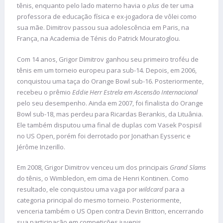
tênis, enquanto pelo lado materno havia o
plus
de ter uma
professora de educação física e ex-jogadora de vôlei como
sua mãe. Dimitrov passou sua adolescência em Paris, na
França, na Academia de Ténis do Patrick Mouratoglou.
Com 14 anos, Grigor Dimitrov ganhou seu primeiro troféu de
tênis em um torneio europeu para sub-14. Depois, em 2006,
conquistou uma taça do Orange Bowl sub-16. Posteriormente,
recebeu o prêmio
Eddie Herr Estrela em Ascensão Internacional
pelo seu desempenho. Ainda em 2007, foi finalista do Orange
Bowl sub-18, mas perdeu para Ricardas Berankis, da Lituânia.
Ele também disputou uma final de duplas com Vasek Pospisil
no US Open, porém foi derrotado por Jonathan Eysseric e
Jérôme Inzerillo.
Em 2008, Grigor Dimitrov venceu um dos principais
Grand Slams
do tênis, o Wimbledon, em cima de Henri Kontinen. Como
resultado, ele conquistou uma vaga por
wildcard
para a
categoria principal do mesmo torneio. Posteriormente,
venceria também o US Open contra Devin Britton, encerrando
sua participação em competições juvenis.