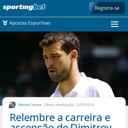
Registre-se
Apostas Esportivas
CONMEBOL LIBERTADORES
FUTEBOL NACIONAL
FUTEBOL INTERNACIONAL
COMO APOSTAR
Vitoria Correa
Última atualização: 22/07/2024
MAIS ESPORTES
Relembre a carreira e
ascensão de Dimitrov