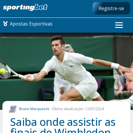
Registre-se
Apostas Esportivas
CONMEBOL LIBERTADORES
FUTEBOL NACIONAL
FUTEBOL INTERNACIONAL
COMO APOSTAR
Bruno Marquesini
Última atualização: 12/07/2024
MAIS ESPORTES
Saiba onde assistir as
finais de Wimbledon