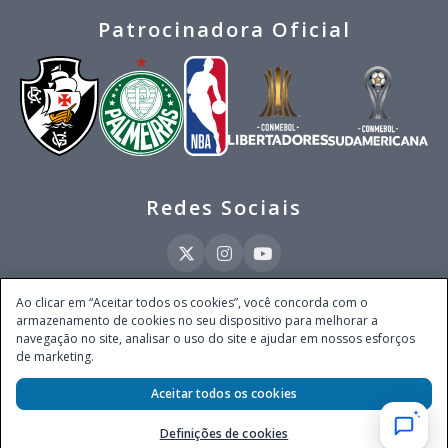
Patrocinadora Oficial
Redes Sociais
Ao clicar em “Aceitar todos os cookies”, você concorda com o
armazenamento de cookies no seu dispositivo para melhorar a
Este site é operado pela Ventmear Brasil LTDA (CNPJ 52.868.380/0001-84), com
navegação no site, analisar o uso do site e ajudar em nossos esforços
endereço na Avenida Brigadeiro Faria Lima, nº 4.055, 3º andar, Itaim Bibi, no
de marketing.
Município de São Paulo, Estado de São Paulo, CEP 04538-133, Brasil - empresa
autorizada a operar apostas de quota fixa em todo território nacional pela
Aceitar todos os cookies
Secretaria de Prêmios e Apostas do Ministério da Fazenda, conforme Portaria nº
247, de 07.02.2025, publicada no DOU em 11.2.2025.
Definições de cookies