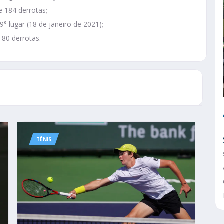
 e 184 derrotas;
° lugar (18 de janeiro de 2021);
 80 derrotas.
TÊNIS