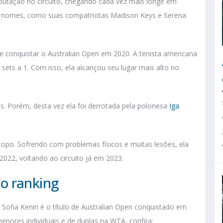
eputação no circuito, chegando cada vez mais longe em
des nomes, como suas compatriotas Madison Keys e Serena
e conquistar o Australian Open em 2020. A tenista americana
sets a 1. Com isso, ela alcançou seu lugar mais alto no
s. Porém, desta vez ela foi derrotada pela polonesa
Iga
topo. Sofrendo com problemas físicos e muitas lesões, ela
022, voltando ao circuito já em 2023.
 no ranking
 Sofia Kenin é o título de Australian Open conquistado em
enores individuais e de duplas na WTA, confira: