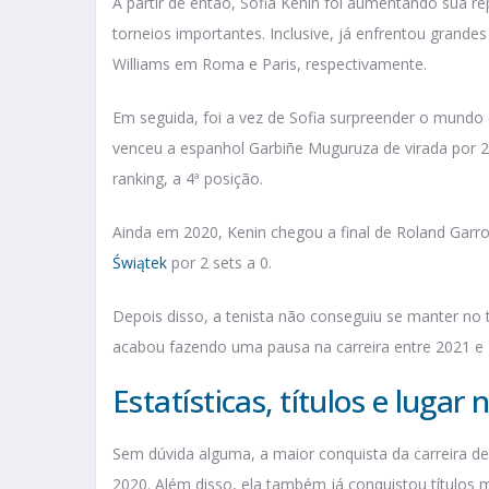
A partir de então, Sofia Kenin foi aumentando sua r
torneios importantes. Inclusive, já enfrentou gran
Williams em Roma e Paris, respectivamente.
Em seguida, foi a vez de Sofia surpreender o mundo 
venceu a espanhol Garbiñe Muguruza de virada por 2 
ranking, a 4ª posição.
Ainda em 2020, Kenin chegou a final de Roland Garro
Świątek
por 2 sets a 0.
Depois disso, a tenista não conseguiu se manter no 
acabou fazendo uma pausa na carreira entre 2021 e 2
Estatísticas, títulos e lugar
Sem dúvida alguma, a maior conquista da carreira de
2020. Além disso, ela também já conquistou títulos m