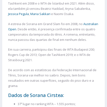
Tashkent em 2008 e o WTA de İstanbul em 2021. Além disso,
ela também já venceu Beatriz Haddad, Aryna Sabalenka,
Jessica Pegula
,
Maria Sakkari
e Naomi Osaka.
A estreia de Sorana em Grand Slam foi em 2008, no
Australian
Open
. Desde então, é presença confirmada entre os quatro
campeonatos da temporada do tênis. A romena, entretanto,
nunca passou das quartas de final em nenhum deles.
Em sua carreira, participou das finais de WTA Budapest 200;
Rogers Cup de 2013; Open de Tashkent 2019; e o WTA de
Strasbourg 2021.
De acordo com as estatísticas da Federação Internacional de
Tênis, Sorana vai melhor no saibro. Depois, tem bons
resultados em outras superfícies, seguido do piso duro e a
grama.
Dados de Sorana Cirstea:
37º lugar no ranking WTA – 1.555 pontos;