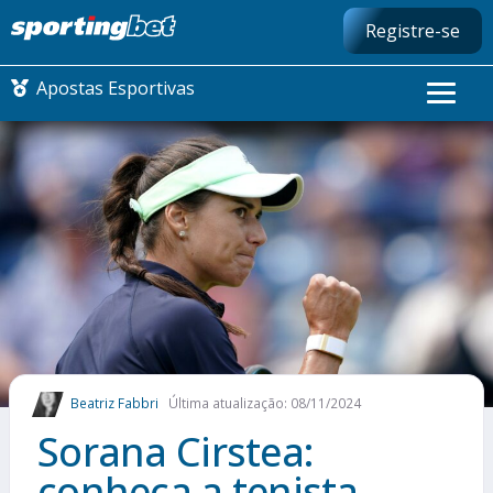
Registre-se
Apostas Esportivas
CONMEBOL LIBERTADORES
FUTEBOL NACIONAL
FUTEBOL INTERNACIONAL
COMO APOSTAR
Beatriz Fabbri
Última atualização: 08/11/2024
MAIS ESPORTES
Sorana Cirstea:
conheça a tenista