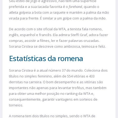
Seu estilo de jogo é agressivo, não tem uma superfície
preferida e a sua tacada favorita é o
forehand
, quando o
atleta golpeia a bola com a raquete e mantém a palma da mão
virada para frente. É similar a um golpe com a palma da mão.
De acordo com o site oficial da WTA, a tenista fala romeno,
inglês, espanhol e francês. Ela admira Steffi Graf, adora fazer
compras, assistir a filmes, ler e fazer palavras-cruzadas.
Sorana Cirstea se descreve como ambiciosa, teimosa e feliz.
Estatísticas da romena
Sorana Cirstea é a atual número 37 do mundo. Coleciona dois
títulos no simples feminino, além de 554 vitórias e 433
derrotas na carreira. O bom desempenho e as vitórias são
importantes não apenas para levantar troféus, mas também
para obter uma melhor posição no ranking da WTA e,
consequentemente, garantir vantagens em sorteios de
torneios.
A romena tem dois títulos no simples, sendo o WTA de