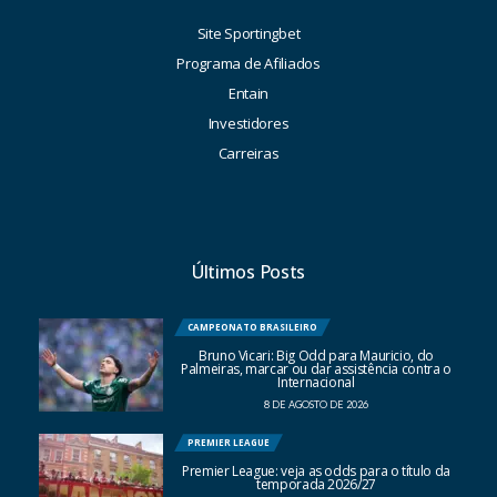
Site Sportingbet
Programa de Afiliados
Entain
Investidores
Carreiras
Últimos Posts
CAMPEONATO BRASILEIRO
Bruno Vicari: Big Odd para Mauricio, do
Palmeiras, marcar ou dar assistência contra o
Internacional
8 DE AGOSTO DE 2026
PREMIER LEAGUE
Premier League: veja as odds para o título da
temporada 2026/27