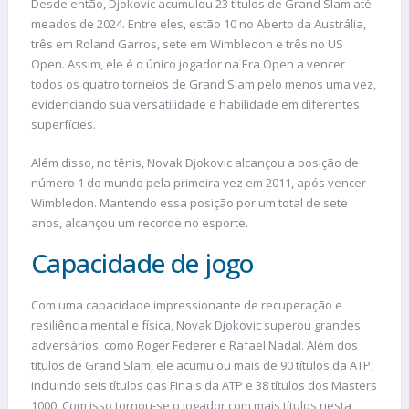
Desde então, Djokovic acumulou 23 títulos de Grand Slam até
meados de 2024. Entre eles, estão 10 no Aberto da Austrália,
três em Roland Garros, sete em Wimbledon e três no US
Open. Assim, ele é o único jogador na Era Open a vencer
todos os quatro torneios de Grand Slam pelo menos uma vez,
evidenciando sua versatilidade e habilidade em diferentes
superfícies.
Além disso, no tênis, Novak Djokovic alcançou a posição de
número 1 do mundo pela primeira vez em 2011, após vencer
Wimbledon. Mantendo essa posição por um total de sete
anos, alcançou um recorde no esporte.
Capacidade de jogo
Com uma capacidade impressionante de recuperação e
resiliência mental e física, Novak Djokovic superou grandes
adversários, como Roger Federer e Rafael Nadal. Além dos
títulos de Grand Slam, ele acumulou mais de 90 títulos da ATP,
incluindo seis títulos das Finais da ATP e 38 títulos dos Masters
1000. Com isso tornou-se o jogador com mais títulos nesta