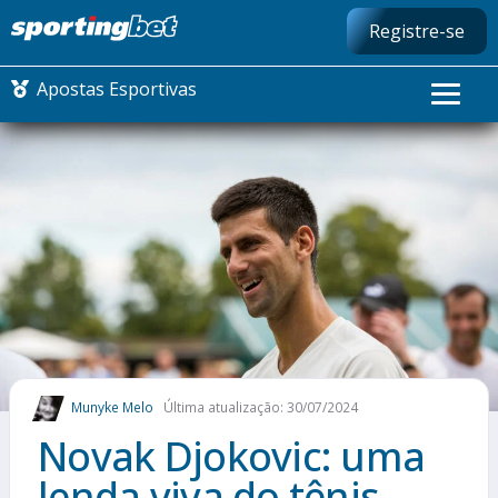
Registre-se
Apostas Esportivas
CONMEBOL LIBERTADORES
FUTEBOL NACIONAL
FUTEBOL INTERNACIONAL
COMO APOSTAR
Munyke Melo
Última atualização: 30/07/2024
MAIS ESPORTES
Novak Djokovic: uma
lenda viva do tênis