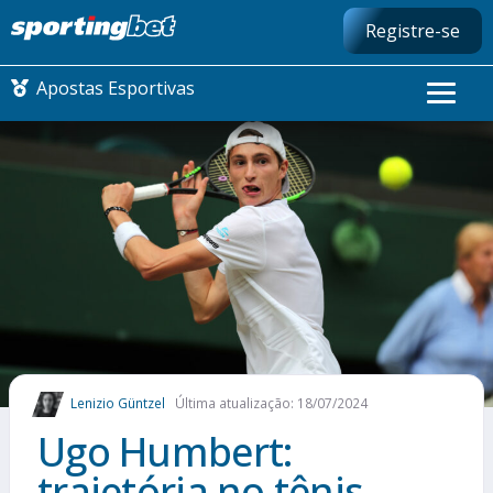
Registre-se
Apostas Esportivas
CONMEBOL LIBERTADORES
FUTEBOL NACIONAL
FUTEBOL INTERNACIONAL
COMO APOSTAR
Lenizio Güntzel
Última atualização: 18/07/2024
MAIS ESPORTES
Ugo Humbert:
trajetória no tênis,