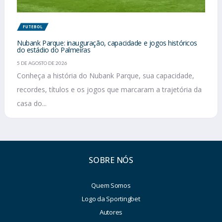
FUTEBOL
Nubank Parque: inauguração, capacidade e jogos históricos
do estádio do Palmeiras
5 DE AGOSTO DE 2026
Conheça a história do Nubank Parque, sua capacidade,
recordes, títulos e os jogos que marcaram a trajetória da
casa do...
SOBRE NÓS
Quem Somos
Logo da Sportingbet
Autores