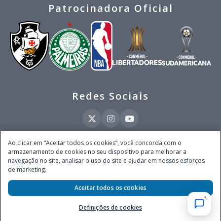
Patrocinadora Oficial
Redes Sociais
Ao clicar em “Aceitar todos os cookies”, você concorda com o
armazenamento de cookies no seu dispositivo para melhorar a
Este site é operado pela Ventmear Brasil LTDA (CNPJ 52.868.380/0001-84), com
navegação no site, analisar o uso do site e ajudar em nossos esforços
endereço na Avenida Brigadeiro Faria Lima, nº 4.055, 3º andar, Itaim Bibi, no
de marketing.
Município de São Paulo, Estado de São Paulo, CEP 04538-133, Brasil - empresa
autorizada a operar apostas de quota fixa em todo território nacional pela
Aceitar todos os cookies
Secretaria de Prêmios e Apostas do Ministério da Fazenda, conforme Portaria nº
247, de 07.02.2025, publicada no DOU em 11.2.2025.
Definições de cookies