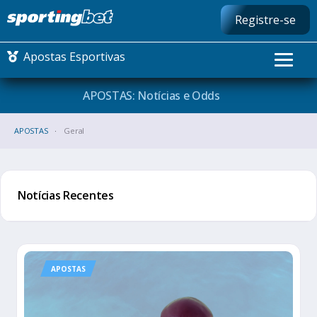
Registre-se
Apostas Esportivas
APOSTAS: Notícias e
Odds
CONMEBOL LIBERTADORES
APOSTAS
Geral
FUTEBOL NACIONAL
Notícias Recentes
FUTEBOL INTERNACIONAL
COMO APOSTAR
MAIS ESPORTES
APOSTAS