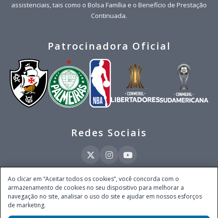
assistenciais, tais como o Bolsa Família e o Benefício de Prestação
Continuada.
Patrocinadora Oficial
Redes Sociais
Ao clicar em “Aceitar todos os cookies”, você concorda com o
armazenamento de cookies no seu dispositivo para melhorar a
Este site é operado pela Ventmear Brasil LTDA (CNPJ 52.868.380/0001-84), com
navegação no site, analisar o uso do site e ajudar em nossos esforços
endereço na Avenida Brigadeiro Faria Lima, nº 4.055, 3º andar, Itaim Bibi, no
de marketing.
Município de São Paulo, Estado de São Paulo, CEP 04538-133, Brasil - empresa
autorizada a operar apostas de quota fixa em todo território nacional pela