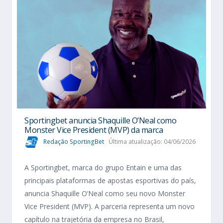
Sportingbet anuncia Shaquille O’Neal como
Monster Vice President (MVP) da marca
Redação SportingBet
Última atualização: 04/06/2026
A Sportingbet, marca do grupo Entain e uma das
principais plataformas de apostas esportivas do país,
anuncia Shaquille O’Neal como seu novo Monster
Vice President (MVP). A parceria representa um novo
capítulo na trajetória da empresa no Brasil,